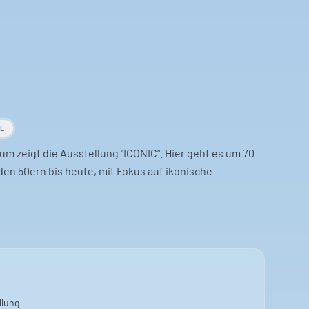
AL
m zeigt die Ausstellung "ICONIC". Hier geht es um 70
en 50ern bis heute, mit Fokus auf ikonische
chau. Sie erzählen Geschichten zu Design und Technik.
obilität werden verbunden.
er unter 13 Jahren bleiben besser draußen. Der Eintritt
llung