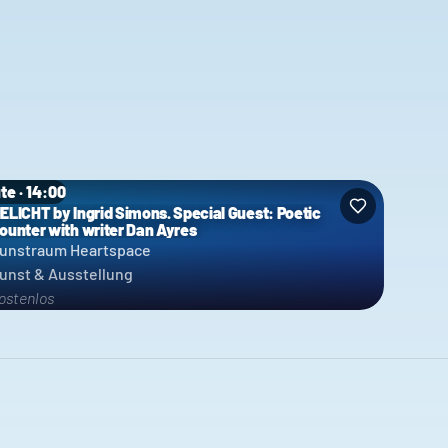
te · 14:00
ELICHT by Ingrid Simons. Special Guest: Poetic
ounter with writer Dan Ayres
unstraum Heartspace
unst & Ausstellung
ostenlos