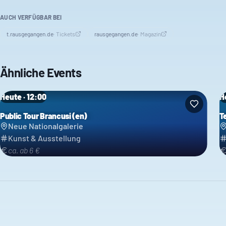
AUCH VERFÜGBAR BEI
t.rausgegangen.de
·
Tickets
rausgegangen.de
·
Magazin
Ähnliche Events
Heute · 12:00
H
Public Tour Brancusi (en)
T
Neue Nationalgalerie
Kunst & Ausstellung
ca. ab 6 €