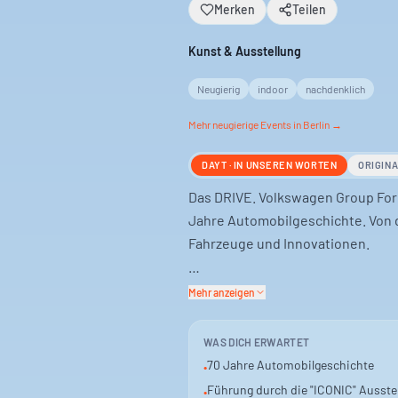
Merken
Teilen
Kunst & Ausstellung
Neugierig
indoor
nachdenklich
Mehr
neugierige
Events in Berlin →
DAYT · IN UNSEREN WORTEN
ORIGIN
Das DRIVE. Volkswagen Group Foru
Jahre Automobilgeschichte. Von d
Fahrzeuge und Innovationen.
Experten führen dich durch die S
Mehr anzeigen
Vergangenheit und Zukunft der M
WAS DICH ERWARTET
Die Führung ist auf Deutsch. Kind
70 Jahre Automobilgeschichte
•
ist frei.
Führung durch die "ICONIC" Ausste
•