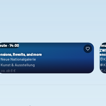
eute · 14:00
Heu
ZWI
ensions, Revolts, and more
enc
Neue Nationalgalerie
K
Kunst & Ausstellung
K
ca. ab 6 €
K