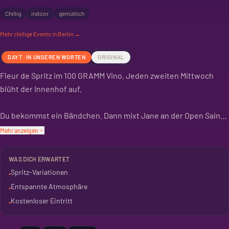
Chillig
indoor
gemütlich
Mehr
chillige
Events in Berlin →
DAYT · IN UNSEREN WORTEN
ORIGINAL
Fleur de Spritz im 100 GRAMM Vino. Jeden zweiten Mittwoch
blüht der Innenhof auf.
Du bekommst ein Bändchen. Dann mixt Jane an der Open Saint
Germain Bar Spritzes. Holunderblüte, Bubbles und Goldene
Mehr anzeigen
Stunde im Hof. Mehr braucht ein Mittwochabend nicht.
WAS DICH ERWARTET
Das Ganze ist kostenlos. Ein guter Start in den Abend. Oder ein
Spritz-Variationen
•
entspannter Ausklang.
Entspannte Atmosphäre
•
Kostenloser Eintritt
•