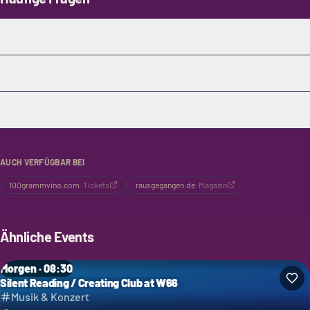
Was ist Fleur de Spritz?
Was kostet der Eintritt?
Wo findet das Event statt?
AUCH VERFÜGBAR BEI
100grammvino.com
·
Tickets
rausgegangen.de
·
Magazin
Ähnliche Events
Morgen · 08:30
Silent Reading / Creating Club at W66
Musik & Konzert