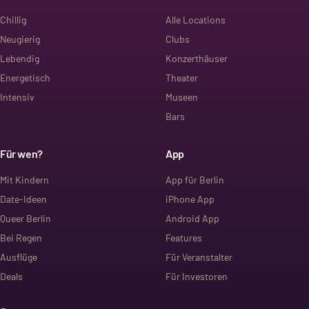
Chillig
Alle Locations
Neugierig
Clubs
Lebendig
Konzerthäuser
Energetisch
Theater
Intensiv
Museen
Bars
Für wen?
App
Mit Kindern
App für Berlin
Date-Ideen
iPhone App
Queer Berlin
Android App
Bei Regen
Features
Ausflüge
Für Veranstalter
Deals
Für Investoren