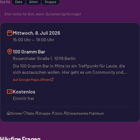
Gut für
Date
Allein
Gruppe
Eher nichts für dich, wenn:
Du keinen Spritz magst.
Mittwoch, 8. Juli 2026
15:00
Uhr
— 19:00 Uhr
100 Gramm Bar
Rosenthaler Straße 1, 10119 Berlin
Die 100 Gramm Bar in Mitte ist ein Treffpunkt für Leute, die
sich austauschen wollen. Hier geht es um Community und
Networking. Ob du alleine kommst, mit Freunden oder zum
Auf Google Maps öffnen
Date, hier triffst du andere. Eine Bar, die auf Gespräche setzt.
Kostenlos
Eintritt frei
Drinnen
·
Date
·
Gruppe
·
Solo
·
Erwachsenes Publikum
Häufige Fragen