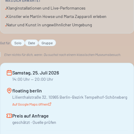
WAS DICH ERWARTET
Das Feuchtgebiet, einst vom Menschen geschaffen, erobert
Klanginstallationen und Live-Performances
•
sich seinen Raum zurück. Die Künstler würdigen diese
Künstler wie Martin Howse und Marta Zapparoli erleben
•
symbiotischen Perspektiven in Sound, Kunst und Natur.
Natur und Kunst in ungewöhnlicher Umgebung
•
Gut für
Solo
Date
Gruppe
Eher nichts für dich, wenn:
Du suchst nach einem klassischen Museumsbesuch.
Samstag, 25. Juli 2026
14:00
Uhr
— 20:00 Uhr
floating berlin
Lilienthalstraße 32, 10965 Berlin-Bezirk Tempelhof-Schöneberg
Auf Google Maps öffnen
Preis auf Anfrage
geschätzt · Quelle prüfen