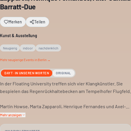
Barratt-Due
Merken
Teilen
Kunst & Ausstellung
Neugierig
indoor
nachdenklich
Mehr
neugierige
Events in Berlin →
DAYT · IN UNSEREN WORTEN
ORIGINAL
In der Floating University treffen sich vier Klangkünstler. Sie
bespielen das Regenrückhaltebecken am Tempelhofer Flugfeld.
Martin Howse, Marta Zapparoli, Henrique Fernandes und Axel-
Camilla Barratt-Due präsentieren Installationen und Live-
Mehr anzeigen
Performances. Es geht um die Widerstandsfähigkeit der Natur.