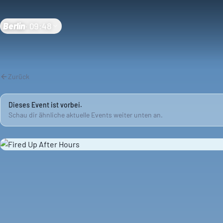
Berlin
·
09:48
Zurück
Dieses Event ist vorbei.
Schau dir ähnliche aktuelle Events weiter unten an.