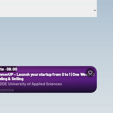
te · 08:00
merUP – Launch your startup from 0 to 1 | One Week of
ding & Selling
ODE University of Applied Sciences
ostenlos