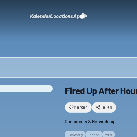
Kalender
Locations
App
Fired Up After Hou
Merken
Teilen
Community & Networking
Lebendig
indoor
wild