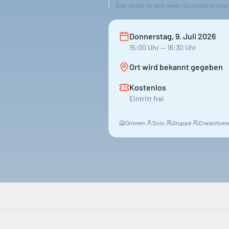
Eher nichts für dich, wenn:
Du suchst ein Eve
Donnerstag, 9. Juli 2026
15:00
Uhr
— 16:30 Uhr
Ort wird bekannt gegeben
Kostenlos
Eintritt frei
Drinnen
·
Solo
·
Gruppe
·
Erwachsene