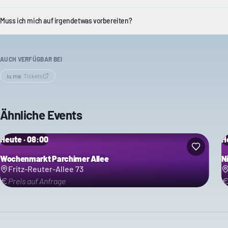
Muss ich mich auf irgendetwas vorbereiten?
AUCH VERFÜGBAR BEI
lu.ma
·
Tickets
Ähnliche Events
Heute · 08:00
H
Wochenmarkt Parchimer Allee
N
Fritz-Reuter-Allee 73
Preis auf Anfrage