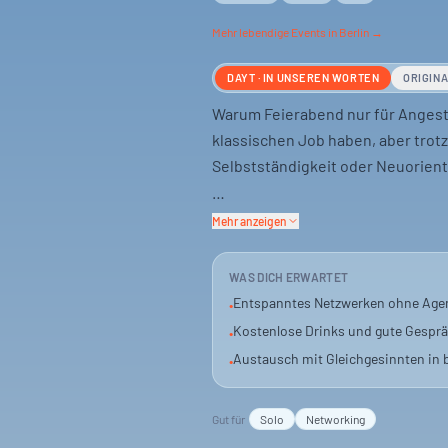
Mehr
lebendige
Events in Berlin →
DAYT · IN UNSEREN WORTEN
ORIGIN
Warum Feierabend nur für Angestel
klassischen Job haben, aber trot
Selbstständigkeit oder Neuorienti
Keine Agenda, kein Pitch-Druck, 
Mehr anzeigen
zusammenkommen, einen Drink ne
sich auszutauschen und zu merken
WAS DICH ERWARTET
ist.
Entspanntes Netzwerken ohne Age
•
Kostenlose Drinks und gute Gespr
•
Das Event findet draußen statt. 
Austausch mit Gleichgesinnten in 
•
sich inspirieren zu lassen. Manch
Straße, mit jemandem, der Ähnlich
Gut für
Solo
Networking