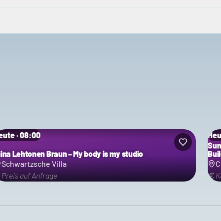
eute · 08:00
Heu
Sum
iina Lehtonen Braun – My body is my studio
Buil
Schwartzsche Villa
C
Preis auf Anfrage
K