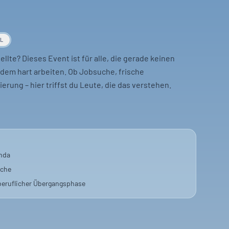
AL
lte? Dieses Event ist für alle, die gerade keinen
zdem hart arbeiten. Ob Jobsuche, frische
erung – hier triffst du Leute, die das verstehen.
keine nervigen Smalltalk-Floskeln. Einfach entspannt
hmen und ehrliche Gespräche führen. Es geht darum,
, dass man mit seinen Herausforderungen nicht allein
nda
äche
Eine gute Gelegenheit, neue Kontakte zu knüpfen und
beruflicher Übergangsphase
mal entsteht die beste Unterhaltung genau so, auf der
es erlebt hat.