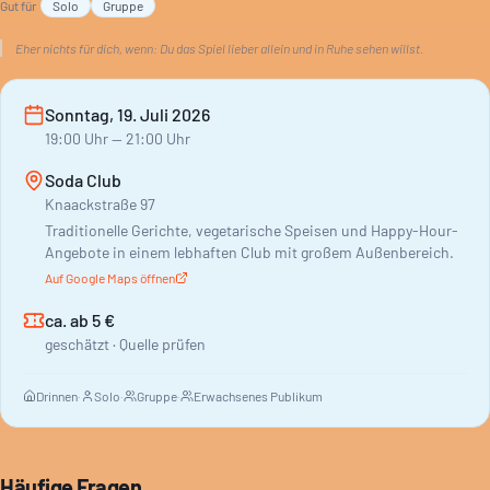
Gut für
Solo
Gruppe
Eher nichts für dich, wenn:
Du das Spiel lieber allein und in Ruhe sehen willst.
Sonntag, 19. Juli 2026
19:00
Uhr
— 21:00 Uhr
Soda Club
Knaackstraße 97
Traditionelle Gerichte, vegetarische Speisen und Happy-Hour-
Angebote in einem lebhaften Club mit großem Außenbereich.
Auf Google Maps öffnen
ca. ab 5 €
geschätzt · Quelle prüfen
Drinnen
·
Solo
·
Gruppe
·
Erwachsenes Publikum
Häufige Fragen