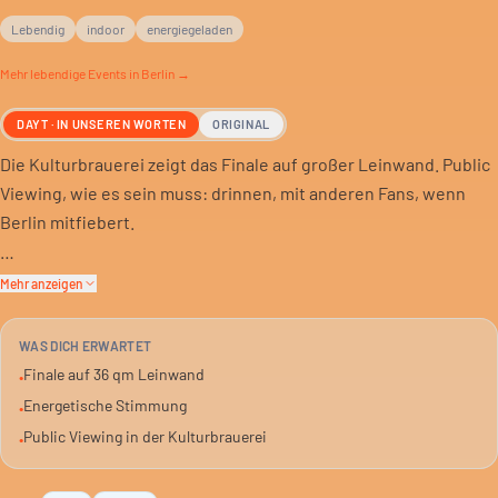
Lebendig
indoor
energiegeladen
Mehr
lebendige
Events in Berlin →
DAYT · IN UNSEREN WORTEN
ORIGINAL
Die Kulturbrauerei zeigt das Finale auf großer Leinwand. Public
Viewing, wie es sein muss: drinnen, mit anderen Fans, wenn
Berlin mitfiebert.
Sport und Stimmung treffen sich hier. Du bist mittendrin, wenn
Mehr anzeigen
es um alles geht. Einlass ab 19 Uhr, Anpfiff um 21 Uhr.
WAS DICH ERWARTET
Für 5 Euro bist du dabei. Wer das Spiel nicht allein sehen will, ist
Finale auf 36 qm Leinwand
•
hier richtig. Energetisch und lebhaft wird es auf jeden Fall.
Energetische Stimmung
•
Public Viewing in der Kulturbrauerei
•