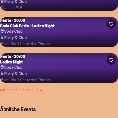
Party & Club
ca. ab 15 €
Heute · 20:00
Soda Club Berlin: Ladies Night
Soda Club
Party & Club
ca. Bis 0 Uhr freier Eintritt
Heute · 20:00
Ladies Night
Soda Club
Party & Club
ca. Bis 0 Uhr freier Eintritt
Alle Events in
Soda Club
→
Ähnliche Events