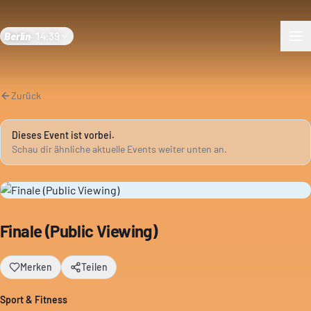
Berlin
·
14:39
Zurück
Dieses Event ist vorbei.
Schau dir ähnliche aktuelle Events weiter unten an.
Finale (Public Viewing)
Merken
Teilen
Sport & Fitness