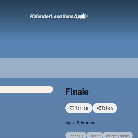
Kalender
Locations
App
Finale
Merken
Teilen
Sport & Fitness
Lebendig
indoor
energiegeladen