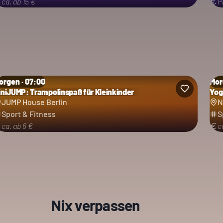
ca. ab 15 €
P
orgen · 07:00
Mor
iniJUMP: Trampolinspaß für Kleinkinder
Yog
JUMP House Berlin
N
Sport & Fitness
S
ca. ab 6 €
c
Nix verpassen