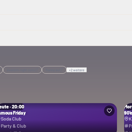
eventim-light.com
frannz.eu
+
2
weitere
eute · 20:00
Mor
amous Friday
90’
Soda Club
K
Party & Club
P