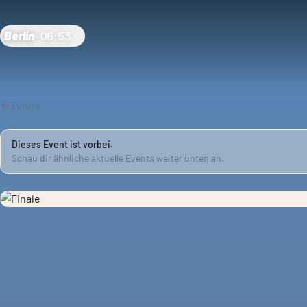
Berlin
·
06:53
Zurück
Dieses Event ist vorbei.
Schau dir ähnliche aktuelle Events weiter unten an.