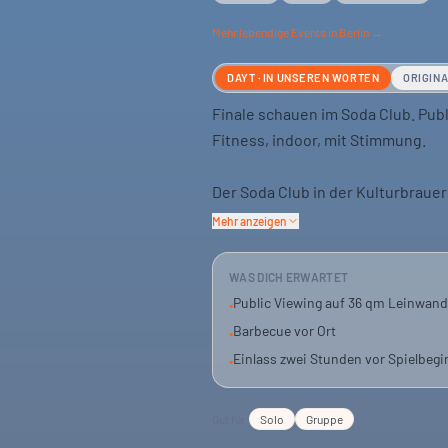
Mehr
lebendige
Events in Berlin →
DAYT · IN UNSEREN WORTEN
ORIGIN
Finale schauen im Soda Club. Publ
Fitness, indoor, mit Stimmung.
Der Soda Club in der Kulturbrauere
Dazu gibt es kalte Drinks und Bar
Mehr anzeigen
Für alle, die das Finale nicht alle
WAS DICH ERWARTET
auch an der Abendkasse.
Public Viewing auf 36 qm Leinwand
•
Barbecue vor Ort
•
Einlass zwei Stunden vor Spielbegi
•
Gut für
Solo
Gruppe