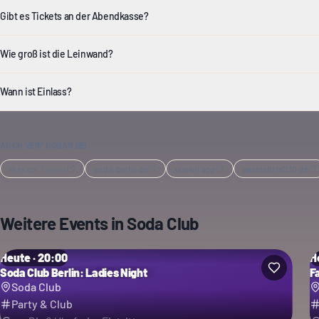
Gibt es Tickets an der Abendkasse?
Wie groß ist die Leinwand?
Wann ist Einlass?
AUCH VERFÜGBAR BEI
nl.ra.co
·
Tickets
soda-berlin.de
unowli.app
gaesteliste030.de
Weitere Events in
Soda Club
Heute · 20:00
H
Soda Club Berlin: Ladies Night
F
Soda Club
Party & Club