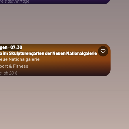
reis auf Anfrage
gen · 07:30
a im Skulpturengarten der Neuen Nationalgalerie
eue Nationalgalerie
port & Fitness
a. ab 20 €