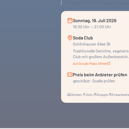
Eher nichts für dich, wenn:
Du suchst Ruhe und
Sonntag, 19. Juli 2026
19:00
Uhr
— 21:00 Uhr
Soda Club
Schönhauser Allee 36
Traditionelle Gerichte, vegeta
Club mit großem Außenbereich.
Auf Google Maps öffnen
Preis beim Anbieter prüfen
geschätzt · Quelle prüfen
Drinnen
·
Solo
·
Gruppe
·
Erwachsene