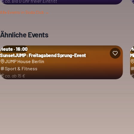
ca. Bis 0 Uhr freier Eintritt
Alle Events in
Soda Club
→
Ähnliche Events
Heute · 16:00
M
SunsetJUMP: Freitagabend Sprung-Event
M
JUMP House Berlin
Sport & Fitness
ca. ab 15 €