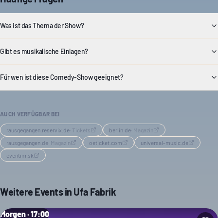
Was ist das Thema der Show?
Gibt es musikalische Einlagen?
Für wen ist diese Comedy-Show geeignet?
AUCH VERFÜGBAR BEI
rausgegangen.reservix.de
·
Tickets
berlin.de
·
Magazin
rausgegangen.de
·
Magazin
oeticket.com
universal-music.de
eventim.sk
Weitere Events in
Ufa Fabrik
Morgen · 17:00