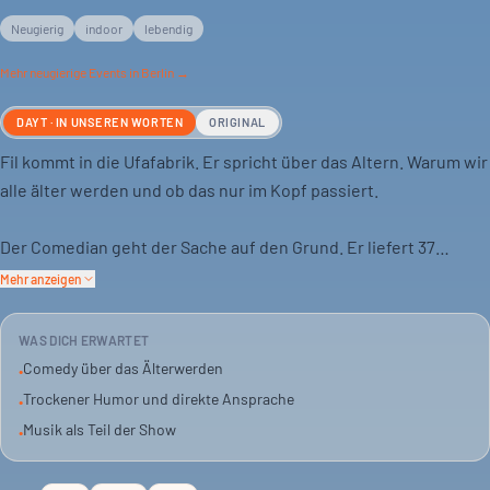
Neugierig
indoor
lebendig
Mehr
neugierige
Events in Berlin →
DAYT · IN UNSEREN WORTEN
ORIGINAL
Fil kommt in die Ufafabrik. Er spricht über das Altern. Warum wir
alle älter werden und ob das nur im Kopf passiert.
Der Comedian geht der Sache auf den Grund. Er liefert 37
Lektionen, die zeigen: Altern ist eine Tatsache. Du bist auch alt,
Mehr anzeigen
sagt er.
WAS DICH ERWARTET
Aber es gibt Trost. Fil hat eine komplizierte Lösung parat. Dazu
Comedy über das Älterwerden
•
gibt es auch Lieder. Eine Show für alle, die sich mit dem
Trockener Humor und direkte Ansprache
•
Älterwerden auseinandersetzen wollen.
Musik als Teil der Show
•