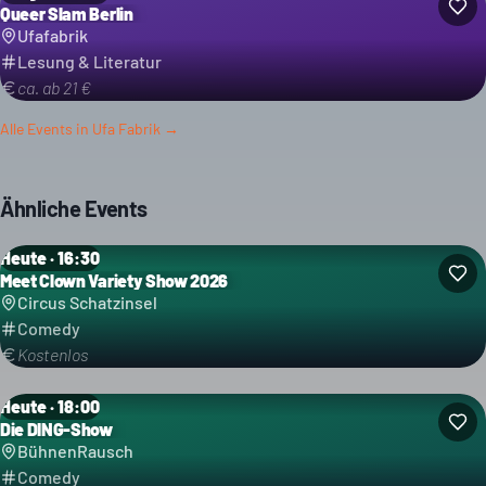
Queer Slam Berlin
Ufafabrik
Lesung & Literatur
ca. ab 21 €
Alle Events in
Ufa Fabrik
→
Ähnliche Events
Heute · 16:30
Meet Clown Variety Show 2026
Kategorie: Comedy
Circus Schatzinsel
Comedy
Kostenlos
Heute · 18:00
Die DING-Show
Kategorie: Comedy
BühnenRausch
Comedy