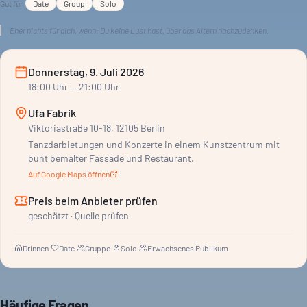
Gut für
Date
Group
Solo
Eher nichts für dich, wenn:
Du keine Lust hast, über das Altern nachzudenken.
Donnerstag, 9. Juli 2026
18:00
Uhr
— 21:00 Uhr
Ufa Fabrik
Viktoriastraße 10-18, 12105 Berlin
Tanzdarbietungen und Konzerte in einem Kunstzentrum mit
bunt bemalter Fassade und Restaurant.
Auf Google Maps öffnen
Preis beim Anbieter prüfen
geschätzt · Quelle prüfen
Drinnen
·
Date
·
Gruppe
·
Solo
·
Erwachsenes Publikum
Häufige Fragen