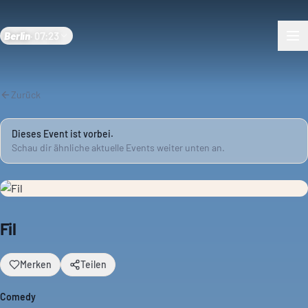
Berlin
·
07:23
Zurück
Dieses Event ist vorbei.
Schau dir ähnliche aktuelle Events weiter unten an.
Fil
Merken
Teilen
Comedy