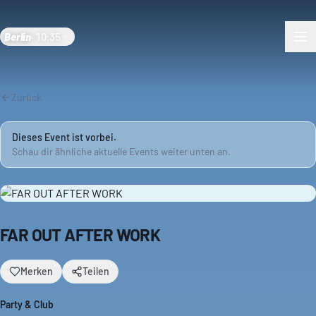
Berlin
·
10:35
Zurück
Dieses Event ist vorbei.
Schau dir ähnliche aktuelle Events weiter unten an.
FAR OUT AFTER WORK
Merken
Teilen
Party & Club