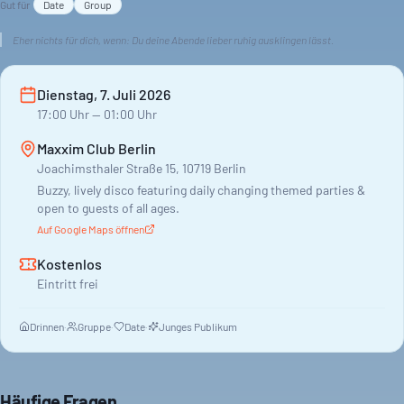
Gut für
Date
Group
Eher nichts für dich, wenn:
Du deine Abende lieber ruhig ausklingen lässt.
Dienstag, 7. Juli 2026
17:00
Uhr
— 01:00 Uhr
Maxxim Club Berlin
Joachimsthaler Straße 15, 10719 Berlin
Buzzy, lively disco featuring daily changing themed parties &
open to guests of all ages.
Auf Google Maps öffnen
Kostenlos
Eintritt frei
Drinnen
·
Gruppe
·
Date
·
Junges Publikum
Häufige Fragen