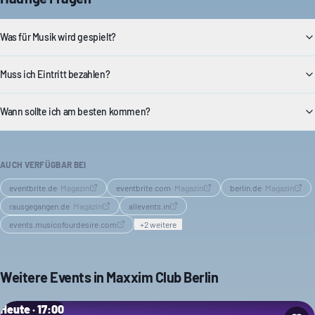
Was für Musik wird gespielt?
Muss ich Eintritt bezahlen?
Wann sollte ich am besten kommen?
AUCH VERFÜGBAR BEI
eventbrite.de
·
Magazin
eventbrite.com
·
Magazin
berlin.de
·
Magazin
rausgegangen.de
·
Magazin
allevents.in
events.musicofourdesire.com
+
2
weitere
Weitere Events in
Maxxim Club Berlin
Heute · 17:00