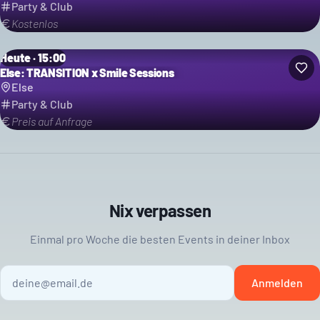
Party & Club
Kostenlos
Heute · 15:00
Else: TRANSITION x Smile Sessions
Else
Party & Club
Preis auf Anfrage
Nix verpassen
Einmal pro Woche die besten Events in deiner Inbox
Anmelden