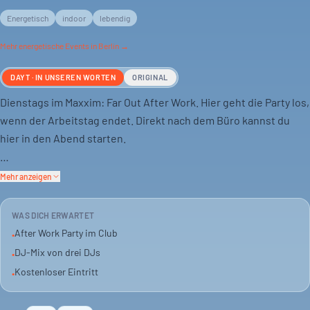
Energetisch
indoor
lebendig
Mehr
energetische
Events in Berlin →
DAYT · IN UNSEREN WORTEN
ORIGINAL
Dienstags im Maxxim: Far Out After Work. Hier geht die Party los,
wenn der Arbeitstag endet. Direkt nach dem Büro kannst du
hier in den Abend starten.
DJ Tiefton, DJ DeeNoRee und DJ Punjesh legen auf. Der Mix ist
Mehr anzeigen
vielseitig und aktuell, passend für einen lebhaften Feierabend.
WAS DICH ERWARTET
Der Eintritt ist frei. Eine gute Gelegenheit, die Woche schon am
After Work Party im Club
•
Dienstag zu feiern.
DJ-Mix von drei DJs
•
Kostenloser Eintritt
•