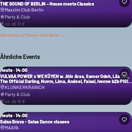
THE SOUND OF BERLIN – House meets Classics
Maxxim Club Berlin
Party & Club
ca. ab 12 €
Alle Events in
Maxxim Club Berlin
→
Ähnliche Events
Heute · 14:00
VULVAA POWER x WE KÜYEN w. Ativ Aras, Samer Odeh, Lila Veil,
The Official Darling, Nuvm, Lima, Andeel, Faisal, Ivonne b2b PISI,
LFKN B2B AP Solis uvm.
KLUNKERKRANICH
Party & Club
ca. ab 10 €
Heute · 14:00
Salsa Brava - Salsa Dance classes
MAAYA