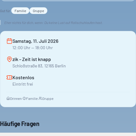
Gut für
Familie
Gruppe
Eher nichts für dich, wenn:
Du keine Lust auf Rollschuhlaufen hast.
Samstag, 11. Juli 2026
12:00
Uhr
— 18:00 Uhr
zik – Zeit ist knapp
Schloßstraße 83, 12165 Berlin
Kostenlos
Eintritt frei
Drinnen
·
Familie
·
Gruppe
Häufige Fragen