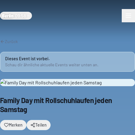
Berlin
·
09:58
Zurück
Dieses Event ist vorbei.
Schau dir ähnliche aktuelle Events weiter unten an.
Family Day mit Rollschuhlaufen jeden
Samstag
Merken
Teilen