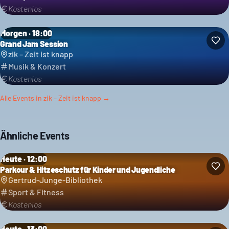
Kostenlos
Morgen · 18:00
Grand Jam Session
zik – Zeit ist knapp
Musik & Konzert
Kostenlos
Alle Events in
zik – Zeit ist knapp
→
Ähnliche Events
Heute · 12:00
Parkour & Hitzeschutz für Kinder und Jugendliche
Gertrud-Junge-Bibliothek
Sport & Fitness
Kostenlos
Heute · 13:00