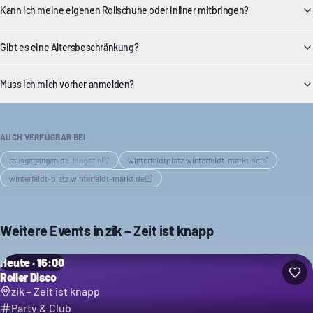
Kann ich meine eigenen Rollschuhe oder Inliner mitbringen?
Gibt es eine Altersbeschränkung?
Muss ich mich vorher anmelden?
AUCH VERFÜGBAR BEI
rausgegangen.de
·
Magazin
winterfeldtplatz.winterfeldt-markt.de
winterfeldt-platz.winterfeldt-markt.de
Weitere Events in
zik – Zeit ist knapp
Heute · 16:00
Roller Disco
zik – Zeit ist knapp
Party & Club