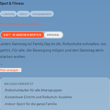
Sport & Fitness
Lebendig
indoor
energiegeladen
Mehr
lebendige
Events in Berlin →
DAYT · IN UNSEREN WORTEN
ORIGINAL
Jeden Samstag ist Family Day im zik. Rollschuhe schnallen, los
geht’s. Für alle, die Bewegung mögen und den Samstag aktiv
starten wollen.
Das Event ist umsonst. Rollschuhe kannst du vor Ort leihen
Mehr anzeigen
oder eigene mitbringen. Auch Inliner sind erlaubt.
WAS DICH ERWARTET
Ein Angebot für Familien und Gruppen. Drinnen, falls das Wetter
Rollschuhlaufen für alle Altersgruppen
•
draußen nicht mitspielt. Energetisch und lebendig.
Kostenloser Eintritt und Rollschuh-Ausleihe
•
Indoor-Sport für die ganze Familie
•