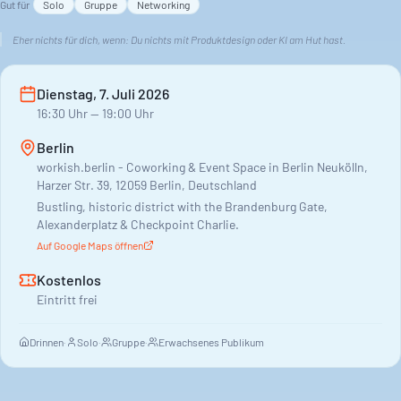
Gut für
Solo
Gruppe
Networking
Generation?
Eher nichts für dich, wenn:
Du nichts mit Produktdesign oder KI am Hut hast.
Das Event ist kostenlos. Eine gute Gelegenheit, sich zu
vernetzen und auszutauschen.
Dienstag, 7. Juli 2026
16:30
Uhr
— 19:00 Uhr
Berlin
workish.berlin - Coworking & Event Space in Berlin Neukölln,
Harzer Str. 39, 12059 Berlin, Deutschland
Bustling, historic district with the Brandenburg Gate,
Alexanderplatz & Checkpoint Charlie.
Auf Google Maps öffnen
Kostenlos
Eintritt frei
Drinnen
·
Solo
·
Gruppe
·
Erwachsenes Publikum