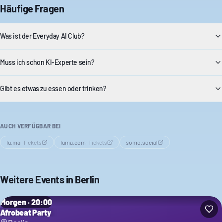
Häufige Fragen
Was ist der Everyday AI Club?
Muss ich schon KI-Experte sein?
Gibt es etwas zu essen oder trinken?
AUCH VERFÜGBAR BEI
lu.ma
·
Tickets
luma.com
·
Tickets
somo.social
Weitere Events in
Berlin
Morgen · 20:00
Afrobeat Party