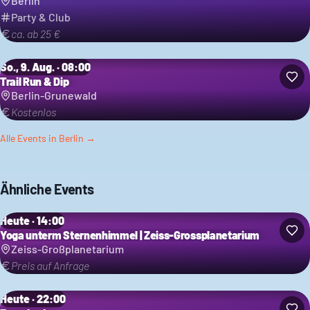
Berlin
Party & Club
ca. ab 25 €
So., 9. Aug. · 08:00
Trail Run & Dip
Berlin-Grunewald
Kostenlos
Alle Events in
Berlin
→
Ähnliche Events
Heute · 14:00
Yoga unterm Sternenhimmel | Zeiss-Grossplanetarium
Zeiss-Großplanetarium
Preis auf Anfrage
Heute · 22:00