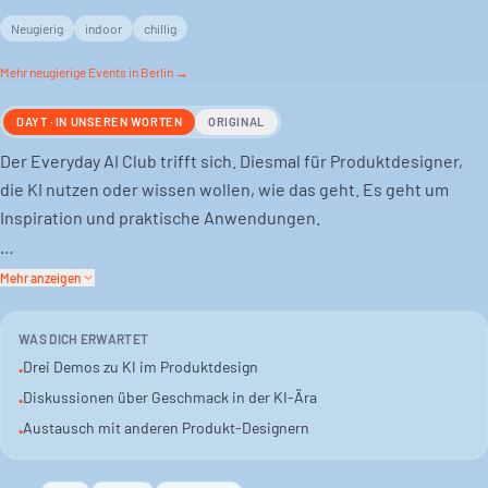
Neugierig
indoor
chillig
Mehr
neugierige
Events in Berlin →
DAYT · IN UNSEREN WORTEN
ORIGINAL
Der Everyday AI Club trifft sich. Diesmal für Produktdesigner,
die KI nutzen oder wissen wollen, wie das geht. Es geht um
Inspiration und praktische Anwendungen.
Du siehst Demos von Nicola Plaisant (Helsing), Claudia De
Mehr anzeigen
Angelis (MongoDB) und Saloni Mhapsekar. Sie zeigen, wie KI im
Produktdesign funktioniert. Von Design in
WAS DICH ERWARTET
Hochrisikoumgebungen bis zum Bau von Agenten.
Drei Demos zu KI im Produktdesign
•
Diskussionen über Geschmack in der KI-Ära
•
Danach gibt es Tischdiskussionen. Thema: Wie man in der KI-
Austausch mit anderen Produkt-Designern
•
Ära Geschmack entwickelt. Wenn KI mehr Aufgaben übernimmt,
die früher Junior-Designer machten, was heißt das für die neue