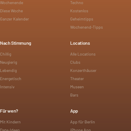
Wochenende
Techno
Diese Woche
Kostenlos
Ganzer Kalender
Geheimtipps
Wochenend-Tipps
Nach Stimmung
Locations
Chillig
Alle Locations
Neugierig
Clubs
Lebendig
Konzerthäuser
Energetisch
Theater
Intensiv
Museen
Bars
Für wen?
App
Mit Kindern
App für Berlin
Date-Ideen
iPhone App