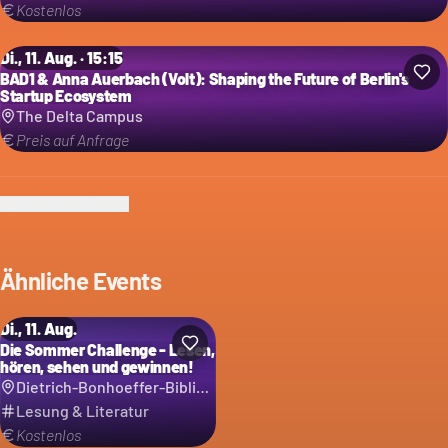
Kostenlos
Di., 11. Aug. · 15:15
BAD1 & Anna Auerbach (Volt): Shaping the Future of Berlin's
Startup Ecosystem
The Delta Campus
Preis auf Anfrage
Ich bin der Veranstalter
Ähnliche Events
Di., 11. Aug.
Die Sommer Challenge - Lesen,
hören, sehen und gewinnen!
Dietrich-Bonhoeffer-Bibliothek
Lesung & Literatur
Kostenlos