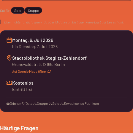
Gelesene Bücher werden in der Digiclass-App bewertet.
Gut für
Solo
Gruppe
Eher nichts für dich, wenn:
Du über 13 Jahre alt bist oder keine Lust auf Lesen hast.
Montag, 6. Juli 2026
bis
Dienstag, 7. Juli 2026
Stadtbibliothek Steglitz-Zehlendorf
Grunewaldstr. 3, 12165, Berlin
Auf Google Maps öffnen
Kostenlos
Eintritt frei
Drinnen
·
Date
·
Gruppe
·
Solo
·
Erwachsenes Publikum
Häufige Fragen