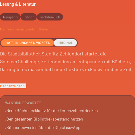
Lesung & Literatur
Neugierig
indoor
nachdenklich
Mehr
neugierige
Events in Berlin →
DAYT · IN UNSEREN WORTEN
ORIGINAL
Die Stadtbibliothek Steglitz-Zehlendorf startet die
SommerChallenge. Ferienmodus an, entspannen mit Büchern.
Dafür gibt es massenhaft neue Lektüre, exklusiv für diese Zeit.
Der ganze Bestand steht auch bereit. Von Fantasy über Krimi bis
Mehr anzeigen
Fußball-WM ist alles dabei. Auch die bekannten Reihen wie LTB,
!!!, ??? und Greg sind Teil des Angebots.
WAS DICH ERWARTET
Neue Bücher exklusiv für die Ferienzeit entdecken
•
Mitmachen können alle zwischen 6 und 13 Jahren. Anmelden
Den gesamten Bibliotheksbestand nutzen
•
kann man sich in der Ingeborg-Drewitz-Bibliothek, der
Bücher bewerten über die Digiclass-App
•
Gottfried-Benn-Bibliothek und der Stadtteilbibliothek Lankwitz.