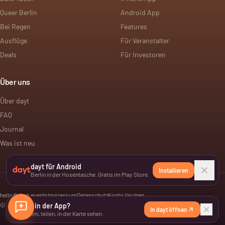
Queer Berlin
Android App
Bei Regen
Features
Ausflüge
Für Veranstalter
Deals
Für Investoren
Über uns
Über dayt
FAQ
Journal
Was ist neu
dayt für Android
Installieren
Berlin in der Hosentasche. Gratis im Play Store.
hello@dayt.events
Impressum
Datenschutz
Konto löschen
©
2026
Lieber in der App?
dayt. Alle Rechte vorbehalten.
In dayt öffnen
Speichern, teilen, in der Karte sehen.