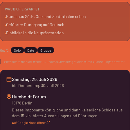
Ganze auf Deutsch.
WAS DICH ERWARTET
Kunst aus Süd-, Ost- und Zentralasien sehen
•
Ideal, wenn du einen schnellen Überblick suchst. Oder wenn du
Geführter Rundgang auf Deutsch
•
die Sammlung noch nicht kennst. Eine kompakte Stunde Kunst.
Einblicke in die Neupräsentation
•
Gut für
Solo
Date
Gruppe
Eher nichts für dich, wenn:
Du lieber stundenlang alleine durch Ausstellungen streifst.
Samstag, 25. Juli 2026
bis
Donnerstag, 30. Juli 2026
Humboldt Forum
10178 Berlin
Dieses imposante königliche und dann kaiserliche Schloss aus
dem 15. Jh. bietet Ausstellungen und Führungen.
Auf Google Maps öffnen