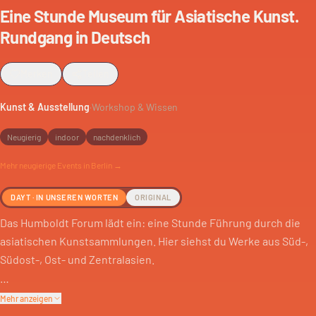
Eine Stunde Museum für Asiatische Kunst.
Rundgang in Deutsch
Merken
Teilen
Kunst & Ausstellung
·
Workshop & Wissen
Neugierig
indoor
nachdenklich
Mehr
neugierige
Events in Berlin →
DAYT · IN UNSEREN WORTEN
ORIGINAL
Das Humboldt Forum lädt ein: eine Stunde Führung durch die
asiatischen Kunstsammlungen. Hier siehst du Werke aus Süd-,
Südost-, Ost- und Zentralasien.
Die Neupräsentation gibt dir einen Überblick. Du bekommst
Mehr anzeigen
Einblicke in die verschiedenen Kulturen und ihre Kunst. Das