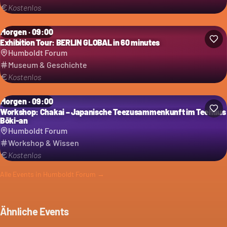
Kostenlos
Morgen · 09:00
Exhibition Tour: BERLIN GLOBAL in 60 minutes
Humboldt Forum
Museum & Geschichte
Kostenlos
Morgen · 09:00
Workshop: Chakai – Japanische Teezusammenkunft im Teehaus
Bōki-an
Humboldt Forum
Workshop & Wissen
Kostenlos
Alle Events in
Humboldt Forum
→
Ähnliche Events