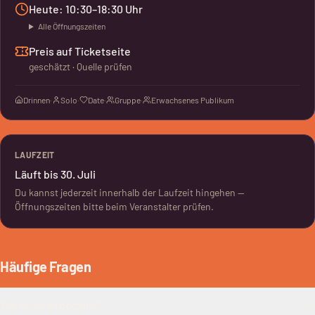
Heute: 10:30–18:30 Uhr
Alle Öffnungszeiten
Preis auf Ticketseite
geschätzt · Quelle prüfen
Drinnen
·
Solo
·
Date
·
Gruppe
·
Erwachsenes Publikum
LAUFZEIT
Läuft bis 30. Juli
Du kannst jederzeit innerhalb der Laufzeit hingehen —
Öffnungszeiten bitte beim Veranstalter prüfen.
Häufige Fragen
Was genau wird gezeigt?