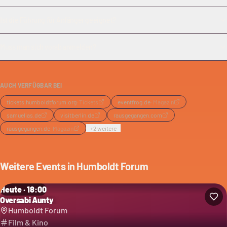
Ist die Führung für Anfänger geeignet?
Muss man sich vorab anmelden?
AUCH VERFÜGBAR BEI
tickets.humboldtforum.org
·
Tickets
eventfrog.de
·
Magazin
samuelias.de
visitberlin.de
rausgegangen.com
rausgegangen.de
·
Magazin
+
2
weitere
Weitere Events in
Humboldt Forum
Heute · 18:00
Oversabi Aunty
Humboldt Forum
Film & Kino