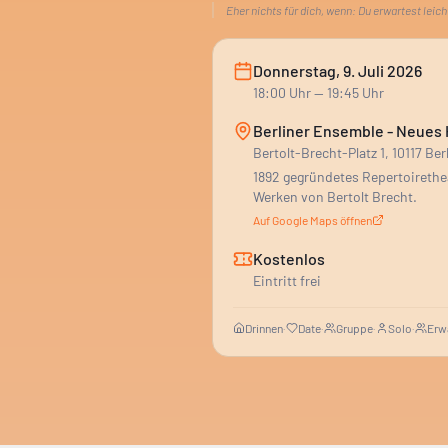
Eher nichts für dich, wenn:
Du erwartest leich
Donnerstag, 9. Juli 2026
18:00
Uhr
— 19:45 Uhr
Berliner Ensemble - Neues
Bertolt-Brecht-Platz 1, 10117 Ber
1892 gegründetes Repertoireth
Werken von Bertolt Brecht.
Auf Google Maps öffnen
Kostenlos
Eintritt frei
Drinnen
·
Date
·
Gruppe
·
Solo
·
Erw