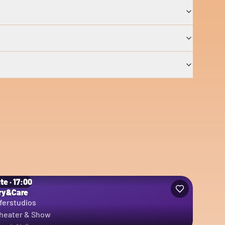
te · 17:00
ry&Care
ferstudios
heater & Show