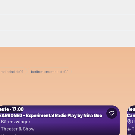
radiodrei.de
berliner-ensemble.de
eute · 17:00
Heu
EARBONED - Experimental Radio Play by Nina Guo
Car
Bärenzwinger
U
Theater & Show
T