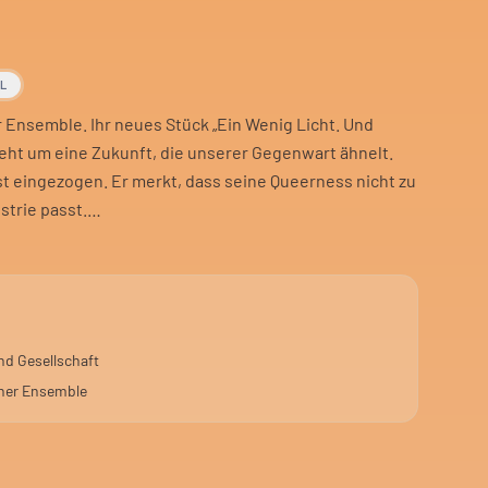
AL
er Ensemble. Ihr neues Stück „Ein Wenig Licht. Und
geht um eine Zukunft, die unserer Gegenwart ähnelt.
t eingezogen. Er merkt, dass seine Queerness nicht zu
strie passt.
wischen Liechtenstein und Luxemburg. Er sucht Schutz
 um die Textur des Denkens, die unsere Welt ausmacht.
weiflung an der Gegenwart.
nd Gesellschaft
lauf. Es geht auch um die Angst vor wiederkehrender
iner Ensemble
 bisschen Stille. Peter Moltzen spielt das Solo unter der