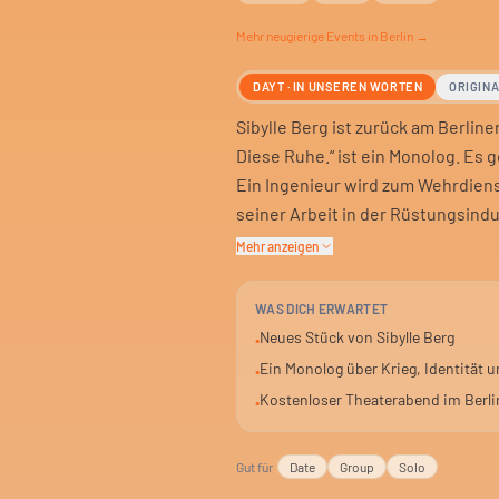
Mehr
neugierige
Events in Berlin →
DAYT · IN UNSEREN WORTEN
ORIGIN
Sibylle Berg ist zurück am Berlin
Diese Ruhe.“ ist ein Monolog. Es 
Ein Ingenieur wird zum Wehrdiens
seiner Arbeit in der Rüstungsindu
Mehr anzeigen
Ein Krieg bricht aus, irgendwo z
und beginnt zu forschen. Es geht
WAS DICH ERWARTET
Ein zarter Monolog über die Verz
Neues Stück von Sibylle Berg
•
Ein Monolog über Krieg, Identität u
•
Die Diskurse drehen sich im Leer
Kostenloser Theaterabend im Berl
•
Militarisierung. Mit Musik. Und ein
Regie von Dennis Nolden.
Gut für
Date
Group
Solo