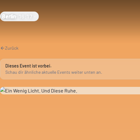
Berlin
·
16:17
Zurück
Dieses Event ist vorbei.
Schau dir ähnliche aktuelle Events weiter unten an.