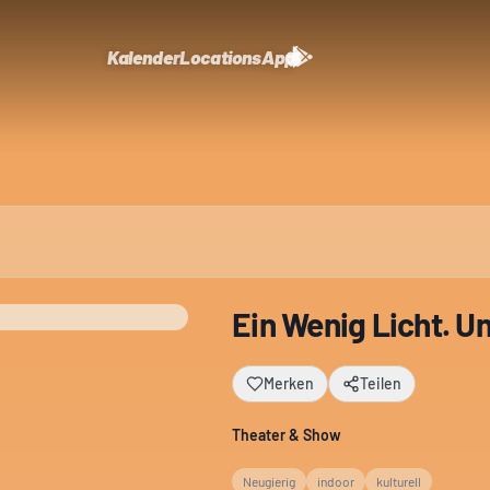
Kalender
Locations
App
Ein Wenig Licht. U
Merken
Teilen
Theater & Show
Neugierig
indoor
kulturell