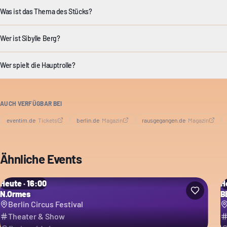
Was ist das Thema des Stücks?
Wer ist Sibylle Berg?
Wer spielt die Hauptrolle?
AUCH VERFÜGBAR BEI
eventim.de
·
Tickets
berlin.de
·
Magazin
rausgegangen.de
·
Magazin
Ähnliche Events
Heute · 16:00
H
N.Ormes
B
Berlin Circus Festival
Theater & Show