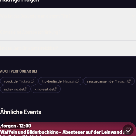
Was ist das Besondere an diesem Film?
Gibt es eine Altersbeschränkung?
Ist das Kant Kino gut erreichbar?
AUCH VERFÜGBAR BEI
yorck.de
·
Tickets
tip-berlin.de
·
Magazin
rausgegangen.de
·
Magazin
indiekino.de
kino-zeit.de
Ähnliche Events
Morgen · 12:00
Waffeln und Bilderbuchkino - Abenteuer auf der Leinwand mit