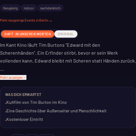
Neugierig
indoor
nachdenklich
Mehr
neugierige
Events in Berlin →
DAYT · IN UNSEREN WORTEN
ORIGINAL
Im Kant Kino läuft Tim Burtons "Edward mit den
Scherenhänden". Ein Erfinder stirbt, bevor er sein Werk
vollenden kann. Edward bleibt mit Scheren statt Händen zurück.
Er lebt allein in einem Schloss. Eine Geschichte über
Mehr anzeigen
Anderssein und die Suche nach Zugehörigkeit. Ein Märchen für
Erwachsene, das nachdenklich stimmt.
WAS DICH ERWARTET
Kultfilm von Tim Burton im Kino
•
Der Film ist kostenlos. Eine gute Gelegenheit, diesen Klassiker
Eine Geschichte über Außenseiter und Menschlichkeit
•
neu zu entdecken oder zum ersten Mal zu sehen. Für einen
Kostenloser Eintritt
•
kontemplativen Abend in Charlottenburg.