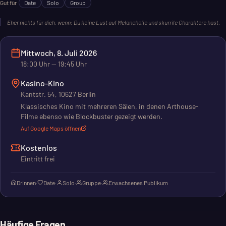
Gut für
Date
Solo
Group
Eher nichts für dich, wenn:
Du keine Lust auf Melancholie und skurrile Charaktere hast.
Mittwoch, 8. Juli 2026
18:00
Uhr
— 19:45 Uhr
Kasino-Kino
Kantstr. 54, 10627 Berlin
Klassisches Kino mit mehreren Sälen, in denen Arthouse-
Filme ebenso wie Blockbuster gezeigt werden.
Auf Google Maps öffnen
Kostenlos
Eintritt frei
Drinnen
·
Date
·
Solo
·
Gruppe
·
Erwachsenes Publikum
Häufige Fragen