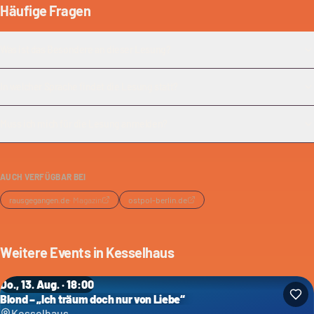
Häufige Fragen
Was ist das Besondere an dieser Lesung?
In welcher Sprache findet die Lesung statt?
Muss ich mich für die Lesung anmelden?
AUCH VERFÜGBAR BEI
rausgegangen.de
·
Magazin
ostpol-berlin.de
Weitere Events in
Kesselhaus
Do., 13. Aug. · 18:00
Blond – „Ich träum doch nur von Liebe“
Kesselhaus