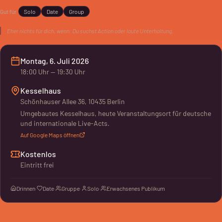
Natascha von Kopp. Die Veranstaltung ist kostenlos und findet
Gut für
Solo
Date
Group
auf Deutsch mit tschechischen Passagen statt.
Eher nichts für dich, wenn:
Du suchst Action oder laute Unterhaltung.
Montag, 6. Juli 2026
18:00
Uhr
— 19:30 Uhr
Kesselhaus
Schönhauser Allee 36, 10435 Berlin
Umgebautes Kesselhaus, heute Veranstaltungsort für deutsche
und internationale Live-Acts.
Auf Google Maps öffnen
Kostenlos
Eintritt frei
Drinnen
·
Date
·
Gruppe
·
Solo
·
Erwachsenes Publikum