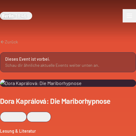
Berlin
·
18:46
Zurück
Dieses Event ist vorbei.
Schau dir ähnliche aktuelle Events weiter unten an.
Dora Kaprálová: Die Mariborhypnose
Merken
Teilen
Lesung & Literatur