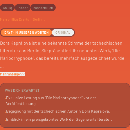
Chillig
indoor
nachdenklich
Mehr
chillige
Events in Berlin →
DAYT · IN UNSEREN WORTEN
ORIGINAL
Dora Kaprálová ist eine bekannte Stimme der tschechischen
Literatur aus Berlin. Sie präsentiert ihr neuestes Werk, "Die
Mariborhypnose", das bereits mehrfach ausgezeichnet wurde.
Der Roman ist ein magisches Porträt einer europäischen
Mehr anzeigen
Kleinstadt, erzählt aus der Sicht einer Stubenfliege. Es geht um
Diktatoren und Hypnotiseure, skurrile Einfälle und menschliche
WAS DICH ERWARTET
Abgründe.
Exklusive Lesung aus "Die Mariborhypnose" vor der
•
Veröffentlichung.
Die Lesung im Maschinenhaus ist eine exklusive Vorab-
Begegnung mit der tschechischen Autorin Dora Kaprálová.
•
Veröffentlichung. Der Roman erscheint erst im September auf
Einblick in ein preisgekröntes Werk der Gegenwartsliteratur.
•
Deutsch. Die Autorin liest zusammen mit ihrer Übersetzerin