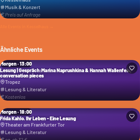
Musik & Konzert
Preis auf Anfrage
Alle Events in
Kesselhaus
→
Ähnliche Events
Morgen · 13:00
Lesung | Gespräch:Marina Naprushkina & Hannah Wallenfels;
conversation pieces
Tropez
Lesung & Literatur
Kostenlos
Morgen · 18:00
Frida Kahlo. Ihr Leben - Eine Lesung
Theater am Frankfurter Tor
Lesung & Literatur
ca. ab 32 €