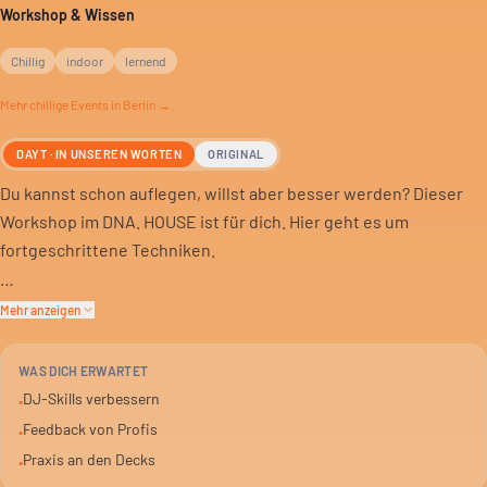
Workshop & Wissen
Chillig
indoor
lernend
Mehr
chillige
Events in Berlin →
DAYT · IN UNSEREN WORTEN
ORIGINAL
Du kannst schon auflegen, willst aber besser werden? Dieser
Workshop im DNA. HOUSE ist für dich. Hier geht es um
fortgeschrittene Techniken.
CZECH STRINGS zeigt dir, wie du harmonisch mischst und
Mehr anzeigen
längere Übergänge baust. Keine trockene Theorie, sondern
direkt an den Decks.
WAS DICH ERWARTET
DJ-Skills verbessern
•
Bring deine eigene Musik mit und leg los. Du bekommst
Feedback von Profis
•
Feedback und kannst deine Skills verbessern. Für alle, die mehr
Praxis an den Decks
•
als nur die Basics draufhaben.