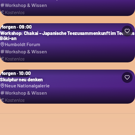
Workshop & Wissen
Kostenlos
Morgen · 09:00
Workshop: Chakai – Japanische Teezusammenkunft im Teehaus
Bōki-an
Humboldt Forum
Workshop & Wissen
Kostenlos
Morgen · 10:00
Skulptur neu denken
Neue Nationalgalerie
Workshop & Wissen
Kostenlos