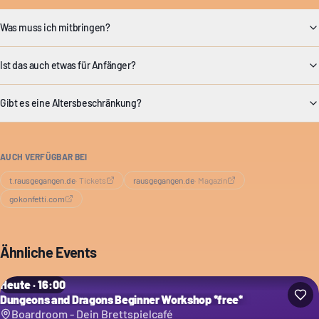
Was muss ich mitbringen?
Ist das auch etwas für Anfänger?
Gibt es eine Altersbeschränkung?
AUCH VERFÜGBAR BEI
t.rausgegangen.de
·
Tickets
rausgegangen.de
·
Magazin
gokonfetti.com
Ähnliche Events
Heute · 16:00
Dungeons and Dragons Beginner Workshop *free*
Boardroom - Dein Brettspielcafé