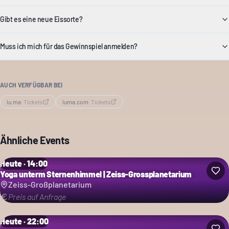
Gibt es eine neue Eissorte?
Muss ich mich für das Gewinnspiel anmelden?
AUCH VERFÜGBAR BEI
lu.ma
·
Tickets
luma.com
·
Tickets
Ähnliche Events
Heute · 14:00
Yoga unterm Sternenhimmel | Zeiss-Grossplanetarium
Zeiss-Großplanetarium
Preis auf Anfrage
Heute · 22:00