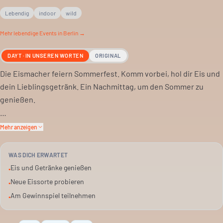
Lebendig
indoor
wild
Mehr
lebendige
Events in Berlin →
DAYT · IN UNSEREN WORTEN
ORIGINAL
Die Eismacher feiern Sommerfest. Komm vorbei, hol dir Eis und
dein Lieblingsgetränk. Ein Nachmittag, um den Sommer zu
genießen.
Dieses Jahr gibt es den Goldenen Löffel zu gewinnen. Wer
Mehr anzeigen
teilnimmt, kann bis Saisonende gratis Eis bekommen. Die
Regeln dazu gibt es vor Ort.
WAS DICH ERWARTET
Eis und Getränke genießen
•
Außerdem stellen sie eine neue Eissorte vor. Die kannst du
Neue Eissorte probieren
•
selbst zusammenstellen. Probieren lohnt sich.
Am Gewinnspiel teilnehmen
•