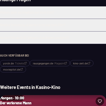
Worum geht es inhaltlich bei dem Film?
Welche Stimmung erwartet mich bei dem Film?
Ist der Film auch für jüngere Zuschauer geeignet?
AUCH VERFÜGBAR BEI
yorck.de
·
Tickets
rausgegangen.de
·
Magazin
kino-zeit.de
moviepilot.de
Weitere Events in
Kasino-Kino
Morgen · 10:00
Der verlorene Mann