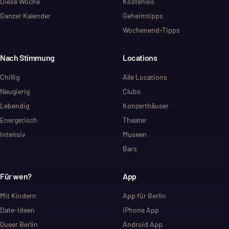
Diese Woche
Kostenlos
Ganzer Kalender
Geheimtipps
Wochenend-Tipps
Nach Stimmung
Locations
Chillig
Alle Locations
Neugierig
Clubs
Lebendig
Konzerthäuser
Energetisch
Theater
Intensiv
Museen
Bars
Für wen?
App
Mit Kindern
App für Berlin
Date-Ideen
iPhone App
Queer Berlin
Android App