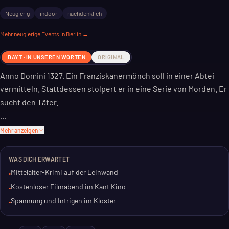
Neugierig
indoor
nachdenklich
Mehr
neugierige
Events in Berlin →
DAYT · IN UNSEREN WORTEN
ORIGINAL
Anno Domini 1327. Ein Franziskanermönch soll in einer Abtei
vermitteln. Stattdessen stolpert er in eine Serie von Morden. Er
sucht den Täter.
Nicht jeder ist begeistert von seinen Nachforschungen. Als die
Mehr anzeigen
päpstliche Abordnung eintrifft, wird er selbst der Ketzerei
beschuldigt. Ein Klassiker der Filmgeschichte.
WAS DICH ERWARTET
Mittelalter-Krimi auf der Leinwand
•
Das Kant Kino zeigt „Der Name der Rose“ kostenlos. Eine
Kostenloser Filmabend im Kant Kino
•
Chance, diesen Filmklassiker auf großer Leinwand zu erleben.
Spannung und Intrigen im Kloster
•
Oder wiederzuentdecken.