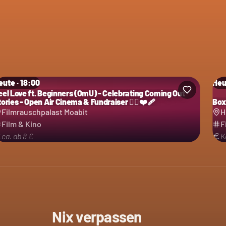
eute · 18:00
Heu
eel Love ft. Beginners (OmU) - Celebrating Coming Out
ories - Open Air Cinema & Fundraiser 🏳️‍🌈❤️‍🩹
Box
Filmrauschpalast Moabit
H
Film & Kino
F
ca. ab 8 €
K
Nix verpassen