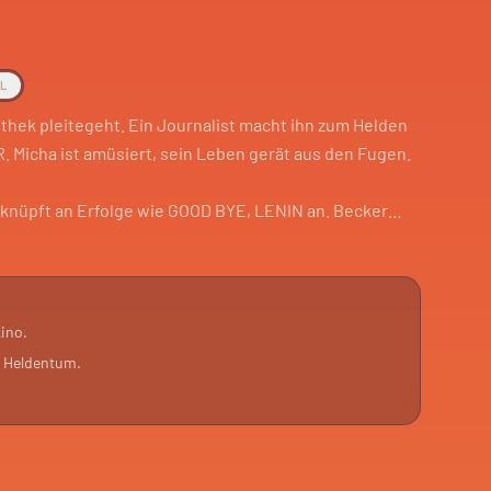
AL
othek pleitegeht. Ein Journalist macht ihn zum Helden
. Micha ist amüsiert, sein Leben gerät aus den Fugen.
r knüpft an Erfolge wie GOOD BYE, LENIN an. Becker
n Big Lebowski. Ein Held wider Willen, mit
ze im Freiluftkino Friedrichshain.
ino.
s Heldentum.