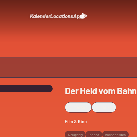
Kalender
Locations
App
Der Held vom Bahn
Merken
Teilen
Film & Kino
Neugierig
indoor
nachdenklich