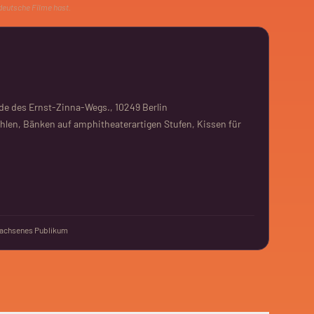
 deutsche Filme hast.
de des Ernst-Zinna-Wegs., 10249 Berlin
hlen, Bänken auf amphitheaterartigen Stufen, Kissen für
achsenes Publikum