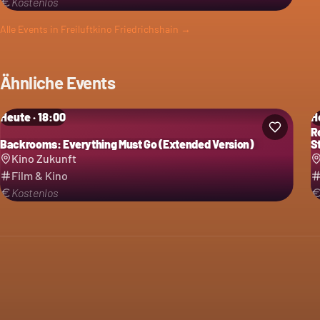
Kostenlos
Alle Events in
Freiluftkino Friedrichshain
→
Ähnliche Events
Heute · 18:00
H
R
Backrooms: Everything Must Go (Extended Version)
St
Kino Zukunft
Film & Kino
Kostenlos