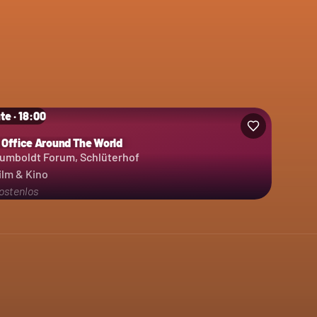
te · 18:00
 Office Around The World
umboldt Forum, Schlüterhof
ilm & Kino
ostenlos