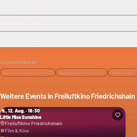
Worum geht es in dem Film?
Wer hat Regie geführt?
Ist der Eintritt wirklich frei?
AUCH VERFÜGBAR BEI
kinotickets.express
·
Tickets
rausgegangen.de
·
Magazin
allekinos.de
Weitere Events in
Freiluftkino Friedrichshain
Mi., 12. Aug. · 18:30
Little Miss Sunshine
Freiluftkino Friedrichshain
Film & Kino