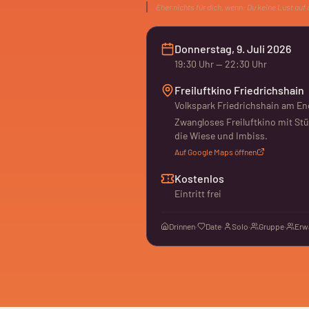
Eher nichts für dich, wenn:
Du keine Lust auf
Donnerstag, 9. Juli 2026
19:30
Uhr
— 22:30 Uhr
Freiluftkino Friedrichshain
Volkspark Friedrichshain am En
Zwangloses Freiluftkino mit Stü
die Wiese und Imbiss.
Auf Google Maps öffnen
Kostenlos
Eintritt frei
Drinnen
·
Date
·
Solo
·
Gruppe
·
Erw