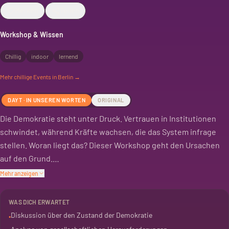
Merken
Teilen
Workshop & Wissen
Chillig
indoor
lernend
Mehr
chillige
Events in Berlin →
DAYT · IN UNSEREN WORTEN
ORIGINAL
Die Demokratie steht unter Druck. Vertrauen in Institutionen
schwindet, während Kräfte wachsen, die das System infrage
stellen. Woran liegt das? Dieser Workshop geht den Ursachen
auf den Grund.
Mehr anzeigen
Es geht um den Zustand unserer Demokratie. Zwischen
Erschöpfung und Erneuerung werden Überlegungen
WAS DICH ERWARTET
angestellt. Ein Abend, um die aktuelle Lage zu analysieren und
Diskussion über den Zustand der Demokratie
•
Perspektiven zu entwickeln.