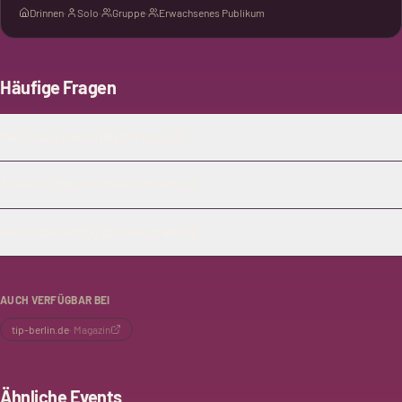
Drinnen
·
Solo
·
Gruppe
·
Erwachsenes Publikum
Häufige Fragen
Was ist das Thema des Workshops?
An wen richtet sich dieser Workshop?
Was ist das Setting der Veranstaltung?
AUCH VERFÜGBAR BEI
tip-berlin.de
·
Magazin
Ähnliche Events