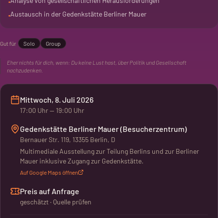
Analyse von gesellschaftlichen Herausforderungen
•
Austausch in der Gedenkstätte Berliner Mauer
•
Die Gedenkstätte Berliner Mauer bietet den Rahmen für diese
Diskussion. Ein Ort, der zum Nachdenken anregt. Hier wird
Gut für
Solo
Group
Wissen vermittelt und zum kreativen Austausch angeregt.
Eher nichts für dich, wenn:
Du keine Lust hast, über Politik und Gesellschaft
nachzudenken.
Mittwoch, 8. Juli 2026
17:00
Uhr
— 19:00 Uhr
Gedenkstätte Berliner Mauer (Besucherzentrum)
Bernauer Str. 119, 13355 Berlin, D
Multimediale Ausstellung zur Teilung Berlins und zur Berliner
Mauer inklusive Zugang zur Gedenkstätte.
Auf Google Maps öffnen
Preis auf Anfrage
geschätzt · Quelle prüfen