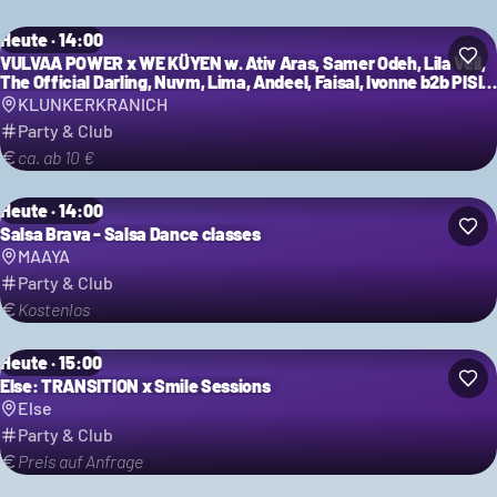
Heute · 14:00
VULVAA POWER x WE KÜYEN w. Ativ Aras, Samer Odeh, Lila Veil,
The Official Darling, Nuvm, Lima, Andeel, Faisal, Ivonne b2b PISI,
LFKN B2B AP Solis uvm.
KLUNKERKRANICH
Party & Club
ca. ab 10 €
Heute · 14:00
Salsa Brava - Salsa Dance classes
MAAYA
Party & Club
Kostenlos
Heute · 15:00
Else: TRANSITION x Smile Sessions
Else
Party & Club
Preis auf Anfrage