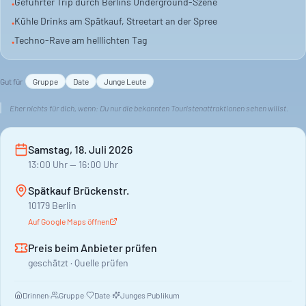
Geführter Trip durch Berlins Underground-Szene
•
Kühle Drinks am Spätkauf, Streetart an der Spree
•
Keine dunklen Clubs, keine langen Nächte. Hier erlebst du
Techno-Rave am helllichten Tag
•
Berlin anders. Für alle, die wissen wollen, was abseits der
Touristenpfade passiert.
Gut für
Gruppe
Date
Junge Leute
Eher nichts für dich, wenn:
Du nur die bekannten Touristenattraktionen sehen willst.
Samstag, 18. Juli 2026
13:00
Uhr
— 16:00 Uhr
Spätkauf Brückenstr.
10179 Berlin
Auf Google Maps öffnen
Preis beim Anbieter prüfen
geschätzt · Quelle prüfen
Drinnen
·
Gruppe
·
Date
·
Junges Publikum