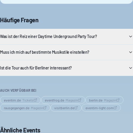
Häufige Fragen
Was ist der Reiz einer Daytime Underground Party Tour?
Muss ich mich auf bestimmte Musikstile einstellen?
Ist die Tour auch für Berliner interessant?
AUCH VERFÜGBAR BEI
eventim.de
·
Tickets
eventfrog.de
·
Magazin
berlin.de
·
Magazin
rausgegangen.de
·
Magazin
visitberlin.de
eventim-light.com
Ähnliche Events