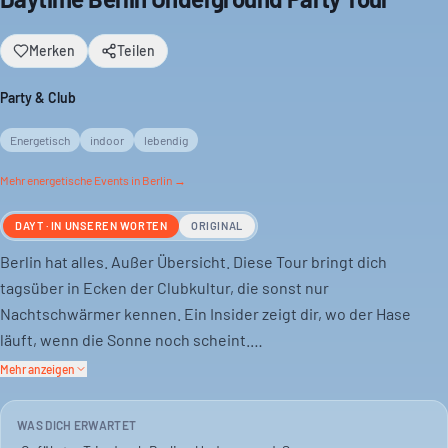
Merken
Teilen
Party & Club
Energetisch
indoor
lebendig
Mehr
energetische
Events in Berlin →
DAYT · IN UNSEREN WORTEN
ORIGINAL
Berlin hat alles. Außer Übersicht. Diese Tour bringt dich
tagsüber in Ecken der Clubkultur, die sonst nur
Nachtschwärmer kennen. Ein Insider zeigt dir, wo der Hase
läuft, wenn die Sonne noch scheint.
Mehr anzeigen
Start ist am Spätkauf Brückenstraße. Von dort geht’s an der
Spree entlang, vorbei an Streetart. Ziel ist ein Techno-Rave
WAS DICH ERWARTET
mitten am Tag.