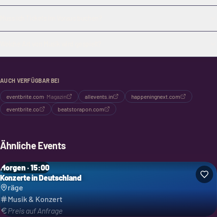
Muss ich Tickets im Voraus buchen?
Welche Art von Musik wird gespielt?
AUCH VERFÜGBAR BEI
eventbrite.com
·
Magazin
allevents.in
happeningnext.com
eventbrite.co
beatstorapon.com
Ähnliche Events
Morgen · 15:00
Konzerte in Deutschland
räge
Musik & Konzert
Preis auf Anfrage