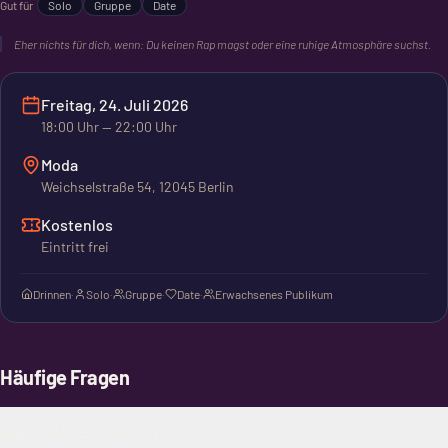
Gut für
Solo
Gruppe
Date
Eher nichts für dich, wenn:
Du keinen Rap magst oder eine ruhige Atmosphäre suchst.
Freitag, 24. Juli 2026
18:00
Uhr
— 22:00 Uhr
Moda
Weichselstraße 54, 12045 Berlin
Kostenlos
Eintritt frei
Drinnen
·
Solo
·
Gruppe
·
Date
·
Erwachsenes Publikum
Häufige Fragen
Was ist DANCERAP BERLIN?