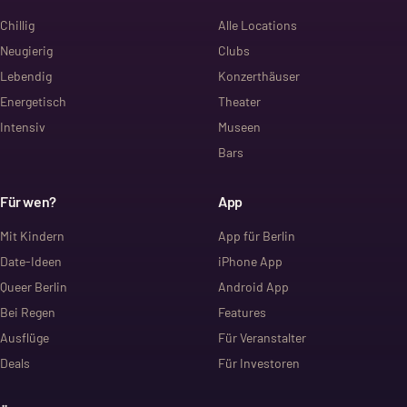
Chillig
Alle Locations
Neugierig
Clubs
Lebendig
Konzerthäuser
Energetisch
Theater
Intensiv
Museen
Bars
Für wen?
App
Mit Kindern
App für Berlin
Date-Ideen
iPhone App
Queer Berlin
Android App
Bei Regen
Features
Ausflüge
Für Veranstalter
Deals
Für Investoren