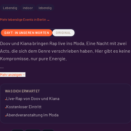
Lebendig
indoor
lebendig
Mehr
lebendige
Events in Berlin →
DAYT · IN UNSEREN WORTEN
ORIGINAL
Doov und Kiana bringen Rap live ins Moda. Eine Nacht mit zwei
Acts, die sich dem Genre verschrieben haben. Hier gibt es keine
Kompromisse, nur pure Energie.
Das Moda in Berlin öffnet seine Türen für einen Abend voller
Mehr anzeigen
Beats und Reime. Wer auf Hip Hop steht, findet hier den
passenden Sound. Es ist eine Gelegenheit, neue Musik zu
WAS DICH ERWARTET
entdecken oder bekannte Künstler live zu erleben.
Live-Rap von Doov und Kiana
•
Kostenloser Eintritt
•
Der Eintritt ist frei. Das Event startet am Freitagabend und geht
Abendveranstaltung im Moda
•
bis in die späten Stunden. Eine gute Option, um ins
Wochenende zu starten.