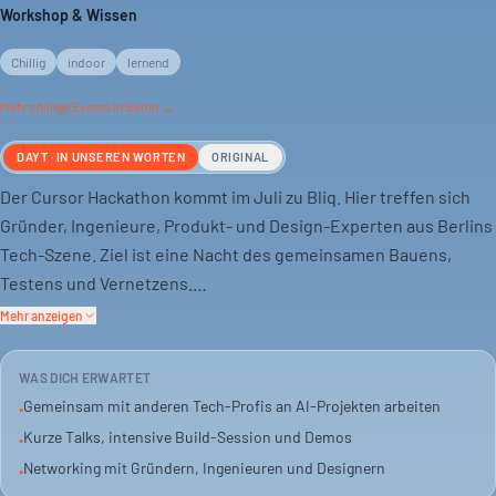
Workshop & Wissen
Chillig
indoor
lernend
Mehr
chillige
Events in Berlin →
DAYT · IN UNSEREN WORTEN
ORIGINAL
Der Cursor Hackathon kommt im Juli zu Bliq. Hier treffen sich
Gründer, Ingenieure, Produkt- und Design-Experten aus Berlins
Tech-Szene. Ziel ist eine Nacht des gemeinsamen Bauens,
Testens und Vernetzens.
Mehr anzeigen
Das ist kein passives Meetup. Es ist ein strukturierter Abend für
Leute, die aktiv Cursor und AI-native Workflows nutzen.
WAS DICH ERWARTET
Produkte sollen schneller entstehen. Das Format bleibt hands-
Gemeinsam mit anderen Tech-Profis an AI-Projekten arbeiten
•
on: kurze Einführung, intensive Bau-Session, Demos und
Kurze Talks, intensive Build-Session und Demos
•
Networking.
Networking mit Gründern, Ingenieuren und Designern
•