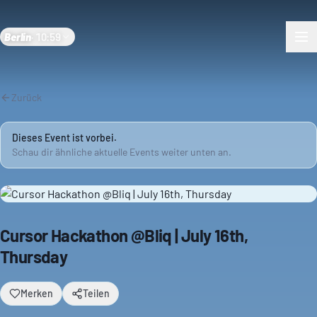
Berlin
·
10:59
Zurück
Dieses Event ist vorbei.
Schau dir ähnliche aktuelle Events weiter unten an.
Cursor Hackathon @Bliq | July 16th,
Thursday
Merken
Teilen