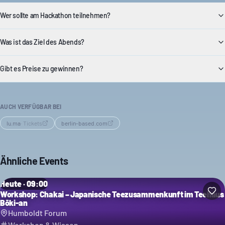
Wer sollte am Hackathon teilnehmen?
Was ist das Ziel des Abends?
Gibt es Preise zu gewinnen?
AUCH VERFÜGBAR BEI
lu.ma
·
Tickets
berlin-based.com
Ähnliche Events
Heute · 09:00
Workshop: Chakai – Japanische Teezusammenkunft im Teehaus
Bōki-an
Humboldt Forum
Workshop & Wissen