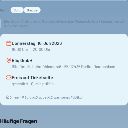
Der Hackathon-Challenge oder das Thema werden erst beim
Gut für
Solo
Gruppe
Kickoff bekannt gegeben. Teams von mindestens drei
Personen können Preise gewinnen. Eine Jury bewertet die
Eher nichts für dich, wenn:
Du suchst ein passives Meetup oder hast keine Lust, selbst
aktiv mitzubauen.
Ergebnisse. Mögliche Themen sind AI-native Workflows, interne
Tools mit Cursor oder Design-to-Code-Workflows.
Donnerstag, 16. Juli 2026
16:00
Uhr
— 20:00 Uhr
Bliq GmbH
Bliq GmbH, Lohmühlenstraße 65, 12435 Berlin, Deutschland
Preis auf Ticketseite
geschätzt · Quelle prüfen
Drinnen
·
Solo
·
Gruppe
·
Erwachsenes Publikum
Häufige Fragen