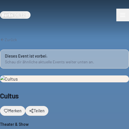
Berlin
·
06:12
Zurück
Dieses Event ist vorbei.
Schau dir ähnliche aktuelle Events weiter unten an.
Cultus
Merken
Teilen
Theater & Show