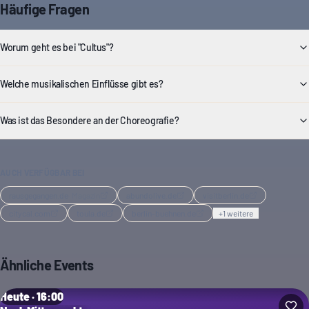
Häufige Fragen
Worum geht es bei "Cultus"?
Welche musikalischen Einflüsse gibt es?
Was ist das Besondere an der Choreografie?
AUCH VERFÜGBAR BEI
rausgegangen.de
·
Magazin
abundolive.de
visitberlin.de
citycal.com
toula.de
berlin-buehnen.de
+
1
weitere
Ähnliche Events
Heute · 16:00