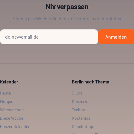
Nix verpassen
Einmal pro Woche die besten Events in deiner Inbox
Anmelden
Kalender
Berlin nach Thema
Heute
Clubs
Morgen
Konzerte
Wochenende
Techno
Diese Woche
Kostenlos
Ganzer Kalender
Geheimtipps