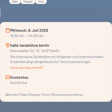
Gut für
Date
Gruppe
Solo
Eher nichts für dich, wenn:
Du erwartest klassisches Ballett oder eine leichte
Abendunterhaltung.
Mittwoch, 8. Juli 2026
18:30
Uhr
— 04:00 Uhr
halle tanzbühne berlin
Eberswalder Str. 10, 10437 Berlin
Die charmante Spielstätte mit Hofgarten und internationalem
Ensemble zeigt zeitgenössische Tanzinszenierungen.
Auf Google Maps öffnen
Kostenlos
Eintritt frei
Drinnen
·
Date
·
Gruppe
·
Solo
·
Erwachsenes Publikum