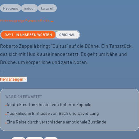
Neugierig
indoor
kulturell
Mehr
neugierige
Events in Berlin →
DAYT · IN UNSEREN WORTEN
ORIGINAL
Roberto Zappalà bringt "Cultus" auf die Bühne. Ein Tanzstück,
das sich mit Musik auseinandersetzt. Es geht um Nähe und
Brüche, um körperliche und zarte Noten.
Die Inspiration kommt von Bachs "Matthäus-Passion" und David
Mehr anzeigen
Langs "The Little Match Girl Passion". Zappalà macht abstrakten
Tanz zum Mittelpunkt. Die Tänzer zeigen Zustände von
WAS DICH ERWARTET
Verlassenheit, Zärtlichkeit und Ekstase.
Abstraktes Tanztheater von Roberto Zappalà
•
Musikalische Einflüsse von Bach und David Lang
•
Du bewegst dich in einem fließenden Raum. Das Zeitgefühl
Eine Reise durch verschiedene emotionale Zustände
•
kann dabei verloren gehen. Eine sinnliche Erfahrung wartet auf
dich.