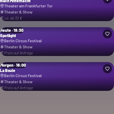
Nach Mitternacht
Theater am Frankfurter Tor
Theater & Show
ca. ab 32 €
Heute · 18:30
Spotlight
Berlin Circus Festival
Theater & Show
Preis auf Anfrage
Morgen · 16:00
La Boule
Berlin Circus Festival
Theater & Show
Preis auf Anfrage