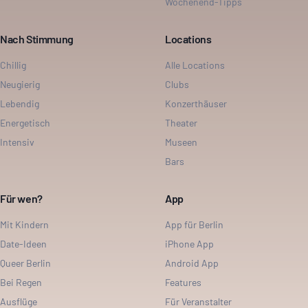
Wochenend-Tipps
Nach Stimmung
Locations
Chillig
Alle Locations
Neugierig
Clubs
Lebendig
Konzerthäuser
Energetisch
Theater
Intensiv
Museen
Bars
Für wen?
App
Mit Kindern
App für Berlin
Date-Ideen
iPhone App
Queer Berlin
Android App
Bei Regen
Features
Ausflüge
Für Veranstalter