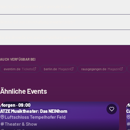
Was ist das Besondere an Carnivale Royale?
Welche Art von Unterhaltung erwartet mich?
Ist die Show für ein breites Publikum geeignet?
AUCH VERFÜGBAR BEI
eventim.de
·
Tickets
berlin.de
·
Magazin
rausgegangen.de
·
Magazin
Ähnliche Events
Morgen · 09:00
M
ATZE Musiktheater: Das NEINhorn
C
Luftschloss Tempelhofer Feld
Theater & Show