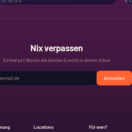
ca. ab 34 €
K
Nix verpassen
Einmal pro Woche die besten Events in deiner Inbox
Anmelden
mmung
Locations
Für wen?