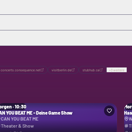
concerts.consequence.net
visitberlin.de
stubhub.ca
+
3
weitere
orgen · 10:30
Mor
AN YOU BEAT ME - Deine Game Show
Has
CAN YOU BEAT ME
W
Theater & Show
T