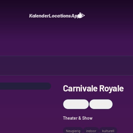
Kalender
Locations
App
Carnivale Royale
Merken
Teilen
Theater & Show
Neugierig
indoor
kulturell