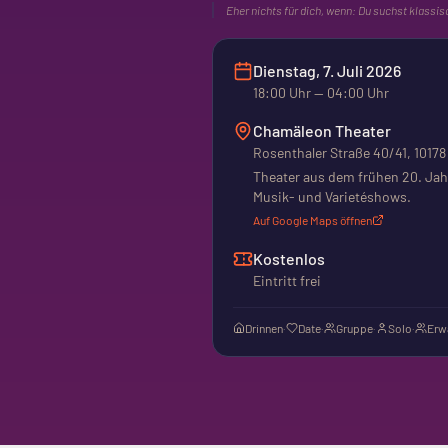
Eher nichts für dich, wenn:
Du suchst klassis
Dienstag, 7. Juli 2026
18:00
Uhr
— 04:00 Uhr
Chamäleon Theater
Rosenthaler Straße 40/41, 10178
Theater aus dem frühen 20. Jah
Musik- und Varietéshows.
Auf Google Maps öffnen
Kostenlos
Eintritt frei
Drinnen
·
Date
·
Gruppe
·
Solo
·
Erw