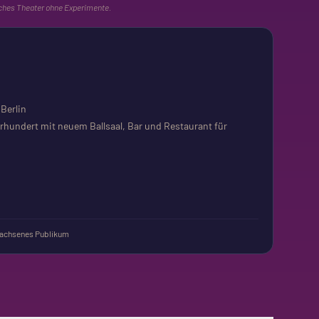
ches Theater ohne Experimente.
 Berlin
rhundert mit neuem Ballsaal, Bar und Restaurant für
achsenes Publikum