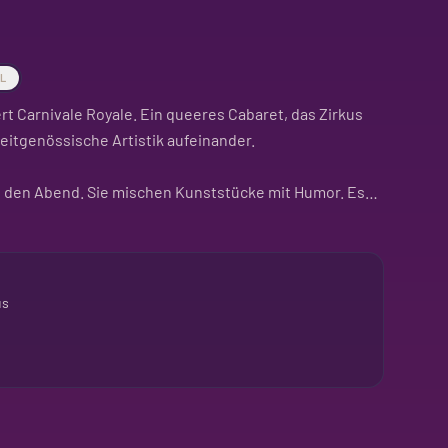
AL
t Carnivale Royale. Ein queeres Cabaret, das Zirkus
zeitgenössische Artistik aufeinander.
 den Abend. Sie mischen Kunststücke mit Humor. Es
nander.
 und zum Nachdenken anregt. Ein kulturelles Erlebnis,
lotet.
us