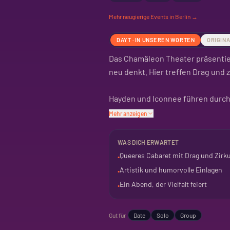
Mehr
neugierige
Events in Berlin →
DAYT · IN UNSEREN WORTEN
ORIGIN
Das Chamäleon Theater präsentier
neu denkt. Hier treffen Drag und 
Hayden und Iconnee führen durch
geht um Vielfalt, um echtes Mitei
Mehr anzeigen
Erwarte eine Show, die unterhält
WAS DICH ERWARTET
das die Grenzen des Theaters aus
Queeres Cabaret mit Drag und Zirk
•
Artistik und humorvolle Einlagen
•
Ein Abend, der Vielfalt feiert
•
Gut für
Date
Solo
Group