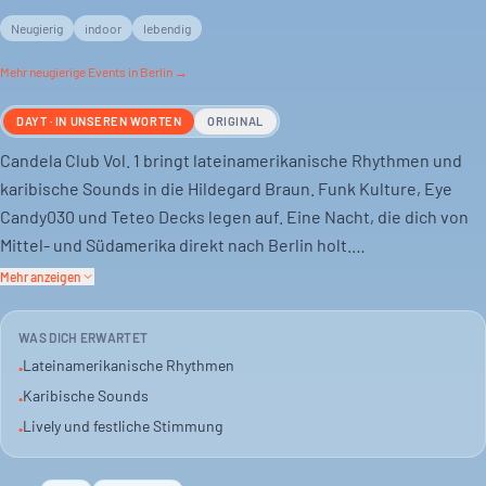
Neugierig
indoor
lebendig
Mehr
neugierige
Events in Berlin →
DAYT · IN UNSEREN WORTEN
ORIGINAL
Candela Club Vol. 1 bringt lateinamerikanische Rhythmen und
karibische Sounds in die Hildegard Braun. Funk Kulture, Eye
Candy030 und Teteo Decks legen auf. Eine Nacht, die dich von
Mittel- und Südamerika direkt nach Berlin holt.
Mehr anzeigen
Der Abend startet um 21 Uhr und geht bis in die frühen
Morgenstunden. Erwarte eine lebendige und festliche
WAS DICH ERWARTET
Stimmung. Der Eintritt beginnt bei 12 Euro.
Lateinamerikanische Rhythmen
•
Karibische Sounds
•
Das Event ist für alle, die tanzen wollen. Perfekt, um mit
Lively und festliche Stimmung
•
Freunden eine gute Zeit zu haben. Die Hildegard Braun bietet
das passende Indoor-Setting dafür.