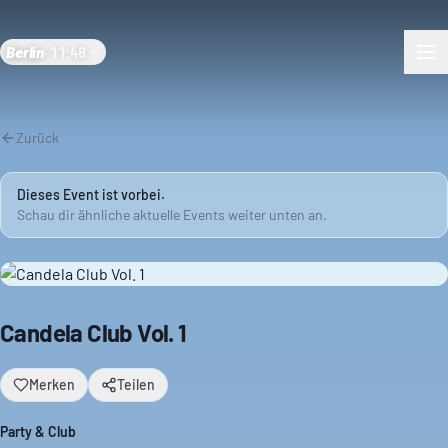
Berlin
·
11:48
Zurück
Dieses Event ist vorbei.
Schau dir ähnliche aktuelle Events weiter unten an.
Candela Club Vol. 1
Merken
Teilen
Party & Club