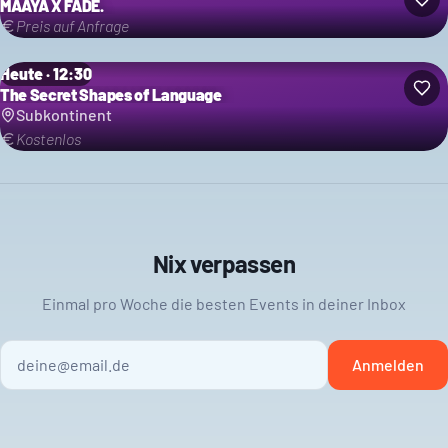
MAAYA X FADE.
Preis auf Anfrage
Heute · 12:30
The Secret Shapes of Language
Subkontinent
Kostenlos
Nix verpassen
Einmal pro Woche die besten Events in deiner Inbox
Anmelden