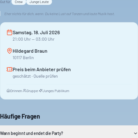
Gut für
Crew
Junge Leute
Eher nichts für dich, wenn:
Du keine Lust auf Tanzen und laute Musik hast.
Samstag, 18. Juli 2026
21:00
Uhr
— 03:00 Uhr
Hildegard Braun
10117 Berlin
Preis beim Anbieter prüfen
geschätzt · Quelle prüfen
Drinnen
·
Gruppe
·
Junges Publikum
Häufige Fragen
Wann beginnt und endet die Party?