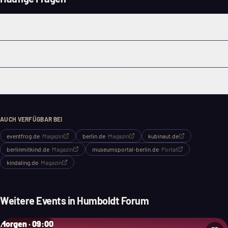
Was genau wird gebaut?
Muss ich Vorkenntnisse mitbringen?
Ist der Workshop für Kinder geeignet?
AUCH VERFÜGBAR BEI
eventfrog.de
·
Magazin
berlin.de
·
Magazin
kubinaut.de
berlinmitkind.de
·
Magazin
museumsportal-berlin.de
·
Portal
kindaling.de
·
Magazin
Weitere Events in
Humboldt Forum
Morgen · 09:00