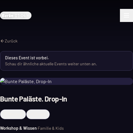
Berlin
·
01:04
Zurück
Dieses Event ist vorbei.
Schau dir ähnliche aktuelle Events weiter unten an.
Bunte Paläste. Drop-In
Merken
Teilen
Workshop & Wissen
·
Familie & Kids