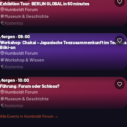
Exhibition Tour: BERLIN GLOBAL in 60 minutes
Humboldt Forum
Museum & Geschichte
Kostenlos
Morgen · 09:00
Workshop: Chakai – Japanische Teezusammenkunft im Teehaus
Bōki-an
Humboldt Forum
Workshop & Wissen
Kostenlos
Morgen · 10:00
Führung: Forum oder Schloss?
Humboldt Forum
Museum & Geschichte
Kostenlos
Alle Events in
Humboldt Forum
→