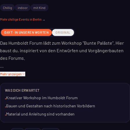
Chillig
indoor
mit Kind
Mehr
chillige
Events in Berlin →
DAYT · IN UNSEREN WORTEN
ORIGINAL
Das Humboldt Forum lädt zum Workshop "Bunte Paläste". Hier
baust du, inspiriert von den Entwürfen und Vorgängerbauten
des Forums.
Du kannst deiner Fantasie freien Lauf lassen. Es geht um
Mehr anzeigen
kreatives Gestalten, nicht um detailgetreue Rekonstruktion.
WAS DICH ERWARTET
Ein Angebot für alle, die gerne selbst Hand anlegen. Material
Kreativer Workshop im Humboldt Forum
•
und Anleitung gibt es vor Ort.
Bauen und Gestalten nach historischen Vorbildern
•
Material und Anleitung sind vorhanden
•