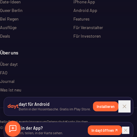
Date-Ideen
iPhone App
Queer Berlin
Android App
Bei Regen
Features
Ausflüge
Für Veranstalter
Deals
Für Investoren
Über uns
Über dayt
FAQ
Journal
Was ist neu
dayt für Android
Installieren
Berlin in der Hosentasche. Gratis im Play Store.
hello@dayt.events
Impressum
Datenschutz
Konto löschen
©
2026
Lieber in der App?
dayt. Alle Rechte vorbehalten.
In dayt öffnen
Speichern, teilen, in der Karte sehen.