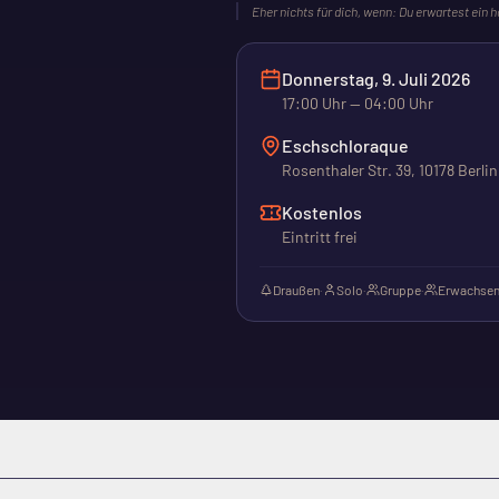
Eher nichts für dich, wenn:
Du erwartest ein h
Donnerstag, 9. Juli 2026
17:00
Uhr
— 04:00 Uhr
Eschschloraque
Rosenthaler Str. 39, 10178 Berlin
Kostenlos
Eintritt frei
Draußen
·
Solo
·
Gruppe
·
Erwachsen