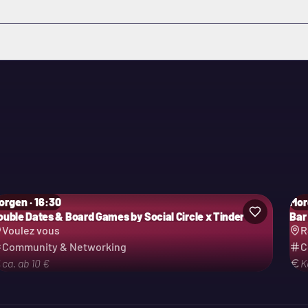
orgen · 16:30
Mor
ouble Dates & Board Games by Social Circle x Tinder
Bar
Voulez vous
R
Community & Networking
C
ca. ab 10 €
K