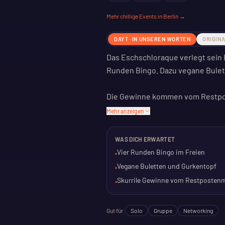
Mehr
chillige
Events in Berlin →
DAYT · IN UNSEREN WORTEN
ORIGIN
Das Eschschloraque verlegt sein 
Runden Bingo. Dazu vegane Bulet
Die Gewinne kommen vom Restpos
Kuriositäten. Die Veranstaltung i
Mehr anzeigen
Eine entspannte Angelegenheit f
WAS DICH ERWARTET
einfach nur Bingo und Essen unte
Vier Runden Bingo im Freien
•
kennenzulernen oder mit Freund
Vegane Buletten und Gurkentopf
•
Skurrile Gewinne vom Restposten
•
Gut für
Solo
Gruppe
Networking