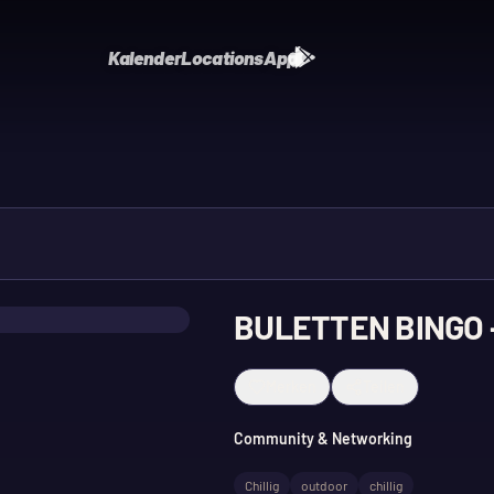
Kalender
Locations
App
BULETTEN BINGO –
Merken
Teilen
Community & Networking
Chillig
outdoor
chillig