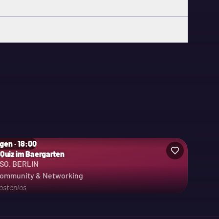
gen · 18:00
 Quiz im Baergarten
SO. BERLIN
ommunity & Networking
ostenlos