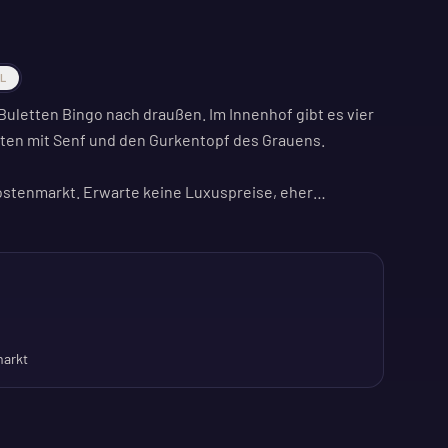
AL
Buletten Bingo nach draußen. Im Innenhof gibt es vier
ten mit Senf und den Gurkentopf des Grauens.
tenmarkt. Erwarte keine Luxuspreise, eher
st kostenlos, Bingoscheine gibt es gegen Spende.
ür den Donnerstagabend. Nichts Kompliziertes,
r freiem Himmel. Eine gute Gelegenheit, neue Leute
en abzuhängen.
markt