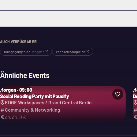
Was für Gewinne gibt es?
Gibt es auch nicht-vegane Optionen?
AUCH VERFÜGBAR BEI
rausgegangen.de
·
Magazin
eschschloraque.de
Ähnliche Events
Morgen · 09:00
M
Social Reading Party mit Pausify
D
EDGE Workspaces / Grand Central Berlin
Community & Networking
ca. ab 10 €