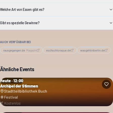
Welche Art von Essen gibt es?
Gibt es spezielle Gewinne?
AUCH VERFÜGBAR BEI
rausgegangen.de
·
Magazin
eschschloraque.de
wasgehtinberlin.de
Ähnliche Events
Heute · 12:00
Archipel der Stimmen
Kategorie: Festival
Stadtteilbibliothek Buch
Festival
Kostenlos