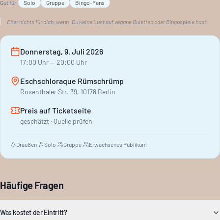
Gut für
Solo
Gruppe
Bingo-Fans
Eher nichts für dich, wenn:
Du keine Lust auf vegane Buletten oder Bingospiele hast.
Donnerstag, 9. Juli 2026
17:00
Uhr
— 20:00 Uhr
Eschschloraque Rümschrümp
Rosenthaler Str. 39, 10178 Berlin
Preis auf Ticketseite
geschätzt · Quelle prüfen
Draußen
·
Solo
·
Gruppe
·
Erwachsenes Publikum
Häufige Fragen
Was kostet der Eintritt?