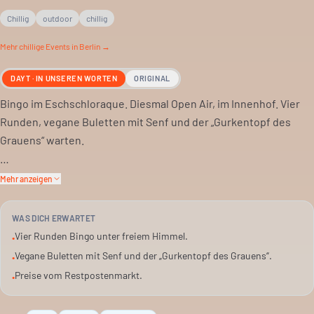
Chillig
outdoor
chillig
Mehr
chillige
Events in Berlin →
DAYT · IN UNSEREN WORTEN
ORIGINAL
Bingo im Eschschloraque. Diesmal Open Air, im Innenhof. Vier
Runden, vegane Buletten mit Senf und der „Gurkentopf des
Grauens“ warten.
Gewinne kommen vom Restpostenmarkt des Vertrauens. Dazu
Mehr anzeigen
gibt es eine Prise Pride-Stimmung.
WAS DICH ERWARTET
Eintritt ist frei. Bingoscheine gibt’s gegen Spende. Nur Bares ist
Vier Runden Bingo unter freiem Himmel.
•
Wahres.
Vegane Buletten mit Senf und der „Gurkentopf des Grauens“.
•
Preise vom Restpostenmarkt.
•