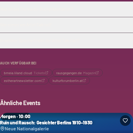
Was ist das Thema der Buchpräsentation?
Wer nimmt am Artist Talk teil?
In welcher Sprache findet der Artist Talk statt?
AUCH VERFÜGBAR BEI
bmeia.liland.cloud
·
Tickets
rausgegangen.de
·
Magazin
estherartnewsletter.com
kulturforumberlin.at
Ähnliche Events
Morgen · 10:00
Ruin und Rausch: Gesichter Berlins 1910–1930
Neue Nationalgalerie