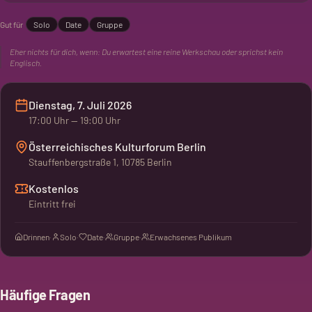
All Be Feminists'“ im Österreichischen Kulturforum vertreten.
Gut für
Solo
Date
Gruppe
Dort geht es um Gleichberechtigung und
Geschlechtergerechtigkeit. Der Talk ist überwiegend auf
Eher nichts für dich, wenn:
Du erwartest eine reine Werkschau oder sprichst kein
Englisch.
Englisch, mit deutschen Beiträgen.
Dienstag, 7. Juli 2026
17:00
Uhr
— 19:00 Uhr
Österreichisches Kulturforum Berlin
Stauffenbergstraße 1, 10785 Berlin
Kostenlos
Eintritt frei
Drinnen
·
Solo
·
Date
·
Gruppe
·
Erwachsenes Publikum
Häufige Fragen