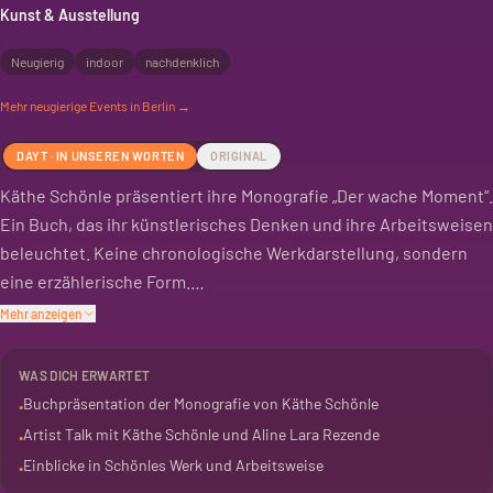
Kunst & Ausstellung
Neugierig
indoor
nachdenklich
Mehr
neugierige
Events in Berlin →
DAYT · IN UNSEREN WORTEN
ORIGINAL
Käthe Schönle präsentiert ihre Monografie „Der wache Moment“.
Ein Buch, das ihr künstlerisches Denken und ihre Arbeitsweisen
beleuchtet. Keine chronologische Werkdarstellung, sondern
eine erzählerische Form.
Mehr anzeigen
Die Künstlerin spricht mit Kuratorin Aline Lara Rezende. Es geht
um die Entstehung des Buches und Schönles künstlerische
WAS DICH ERWARTET
Praxis. Persönliche Einblicke in ihren Werdegang und die
Buchpräsentation der Monografie von Käthe Schönle
•
Publikation.
Artist Talk mit Käthe Schönle und Aline Lara Rezende
•
Einblicke in Schönles Werk und Arbeitsweise
•
Schönle ist auch in der aktuellen Ausstellung „Why 'We Should