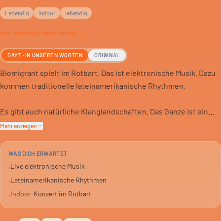
Lebendig
indoor
lebendig
Mehr
lebendige
Events in Berlin →
DAYT · IN UNSEREN WORTEN
ORIGINAL
Biomigrant spielt im Rotbart. Das ist elektronische Musik. Dazu
kommen traditionelle lateinamerikanische Rhythmen.
Es gibt auch natürliche Klanglandschaften. Das Ganze ist ein
Live-Konzert.
Mehr anzeigen
Das Rotbart ist in Berlin. Du hörst eine Mischung, die nicht
WAS DICH ERWARTET
alltäglich ist. Von 18:00 bis 20:30 Uhr.
Live elektronische Musik
•
Lateinamerikanische Rhythmen
•
Indoor-Konzert im Rotbart
•