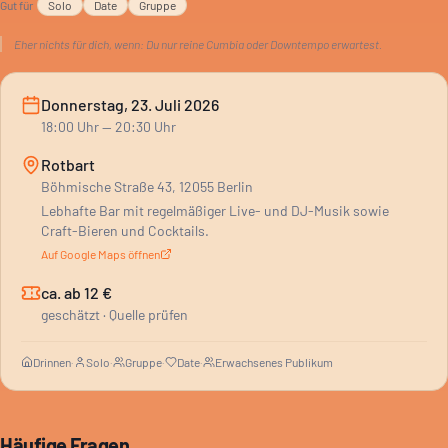
Gut für
Solo
Date
Gruppe
Eher nichts für dich, wenn:
Du nur reine Cumbia oder Downtempo erwartest.
Donnerstag, 23. Juli 2026
18:00
Uhr
— 20:30 Uhr
Rotbart
Böhmische Straße 43, 12055 Berlin
Lebhafte Bar mit regelmäßiger Live- und DJ-Musik sowie
Craft-Bieren und Cocktails.
Auf Google Maps öffnen
ca. ab 12 €
geschätzt · Quelle prüfen
Drinnen
·
Solo
·
Gruppe
·
Date
·
Erwachsenes Publikum
Häufige Fragen