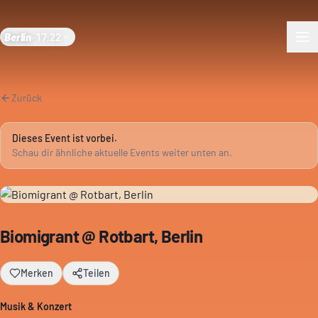
Berlin
·
17:22
Zurück
Dieses Event ist vorbei.
Schau dir ähnliche aktuelle Events weiter unten an.
Biomigrant @ Rotbart, Berlin
Merken
Teilen
Musik & Konzert