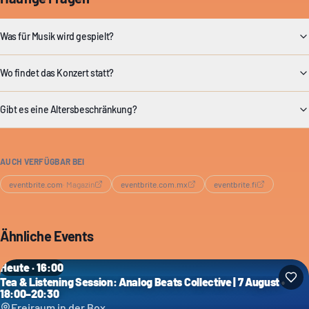
Was für Musik wird gespielt?
Wo findet das Konzert statt?
Gibt es eine Altersbeschränkung?
AUCH VERFÜGBAR BEI
eventbrite.com
·
Magazin
eventbrite.com.mx
eventbrite.fi
Ähnliche Events
Heute · 16:00
Tea & Listening Session: Analog Beats Collective | 7 August •
18:00–20:30
Freiraum in der Box