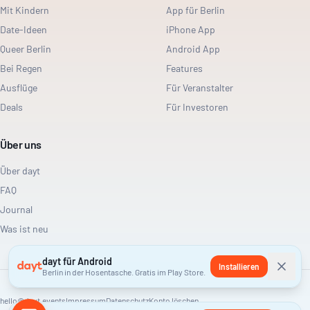
Mit Kindern
App für Berlin
Date-Ideen
iPhone App
Queer Berlin
Android App
Bei Regen
Features
Ausflüge
Für Veranstalter
Deals
Für Investoren
Über uns
Über dayt
FAQ
Journal
Was ist neu
dayt für Android
Installieren
Berlin in der Hosentasche. Gratis im Play Store.
hello@dayt.events
Impressum
Datenschutz
Konto löschen