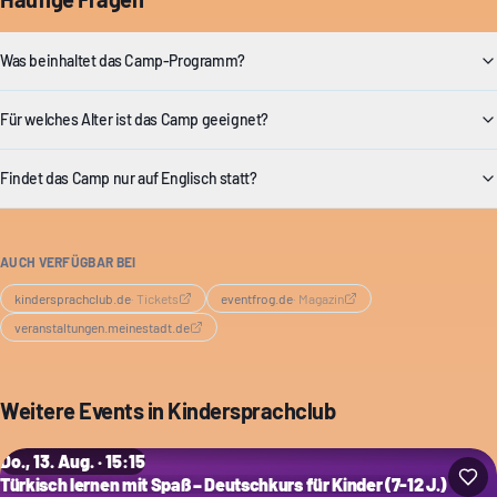
Was beinhaltet das Camp-Programm?
Für welches Alter ist das Camp geeignet?
Findet das Camp nur auf Englisch statt?
AUCH VERFÜGBAR BEI
kindersprachclub.de
·
Tickets
eventfrog.de
·
Magazin
veranstaltungen.meinestadt.de
Weitere Events in
Kindersprachclub
Do., 13. Aug. · 15:15
Türkisch lernen mit Spaß – Deutschkurs für Kinder (7-12 J.)