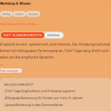
Workshop & Wissen
Chillig
indoor
lernend
Mehr
chillige
Events in Berlin →
DAYT · IN UNSEREN WORTEN
ORIGINAL
Englisch lernen, spielerisch und intensiv. Der Kindersprachclub
bietet ein bilinguales Feriencamp an. Fünf Tage lang dreht sich
alles um die englische Sprache.
Das Camp richtet sich an Kinder zwischen 4 und 14 Jahren.
Mehr anzeigen
Vormittags gibt es Sprachunterricht, nachmittags stehen
Freizeitaktivitäten auf dem Programm. So wird das Gelernte
WAS DICH ERWARTET
direkt angewendet.
Fünf Tage Englischkurs und Freizeitprogramm
•
Bilinguale Betreuung für Kinder von 4 bis 14 Jahren
•
Wer seine Kinder in den Ferien sinnvoll beschäftigen und
Sprachförderung in den Sommerferien
•
gleichzeitig Sprachkenntnisse fördern will, findet hier ein