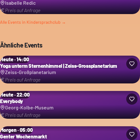
Isabelle Redic
Preis auf Anfrage
Alle Events in
Kindersprachclub
→
Ähnliche Events
Heute · 14:00
Yoga unterm Sternenhimmel | Zeiss-Grossplanetarium
Zeiss-Großplanetarium
Preis auf Anfrage
Heute · 22:00
Everybody
Georg-Kolbe-Museum
Preis auf Anfrage
Morgen · 05:00
Genter Wochenmarkt