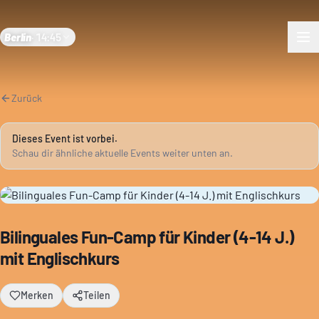
Berlin
·
14:45
Zurück
Dieses Event ist vorbei.
Schau dir ähnliche aktuelle Events weiter unten an.
Bilinguales Fun-Camp für Kinder (4-14 J.)
mit Englischkurs
Merken
Teilen