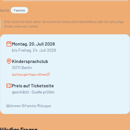
passendes Angebot. Der Fokus liegt auf dem spielerischen
Gut für
Familie
Zugang zu Englisch.
Eher nichts für dich, wenn:
Du suchst ein Camp ohne Sprachfokus oder für sehr junge
Kinder unter vier Jahren.
Montag, 20. Juli 2026
bis
Freitag, 24. Juli 2026
Kindersprachclub
10711 Berlin
Auf Google Maps öffnen
Preis auf Ticketseite
geschätzt · Quelle prüfen
Drinnen
·
Familie
·
Gruppe
Häufige Fragen