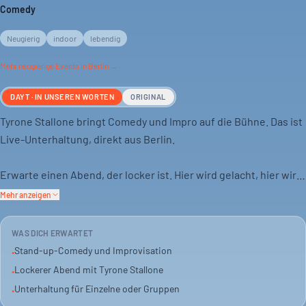
Comedy
Neugierig
indoor
lebendig
Mehr
neugierige
Events in Berlin →
DAYT · IN UNSEREN WORTEN
ORIGINAL
Tyrone Stallone bringt Comedy und Impro auf die Bühne. Das ist
Live-Unterhaltung, direkt aus Berlin.
Erwarte einen Abend, der locker ist. Hier wird gelacht, hier wird
improvisiert. Kein großes Tamtam, einfach gute Unterhaltung.
Mehr anzeigen
Ob du allein kommst, mit dem Date oder der ganzen Gruppe:
WAS DICH ERWARTET
hier gibt es was zu sehen. Für alle, die einen Abend mit Humor
Stand-up-Comedy und Improvisation
•
suchen.
Lockerer Abend mit Tyrone Stallone
•
Unterhaltung für Einzelne oder Gruppen
•