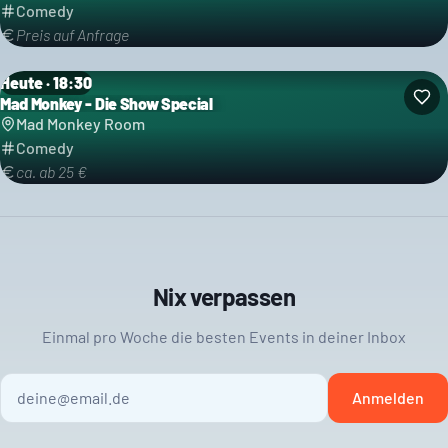
Comedy
Preis auf Anfrage
Heute · 18:30
Mad Monkey - Die Show Special
Kategorie: Comedy
Mad Monkey Room
Comedy
ca. ab 25 €
Nix verpassen
Einmal pro Woche die besten Events in deiner Inbox
Anmelden