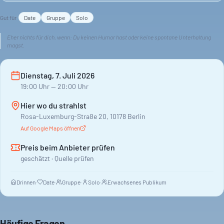
Gut für
Date
Gruppe
Solo
Eher nichts für dich, wenn:
Du keinen Humor hast oder keine spontane Unterhaltung
magst.
Dienstag, 7. Juli 2026
19:00
Uhr
— 20:00 Uhr
Hier wo du strahlst
Rosa-Luxemburg-Straße 20, 10178 Berlin
Auf Google Maps öffnen
Preis beim Anbieter prüfen
geschätzt · Quelle prüfen
Drinnen
·
Date
·
Gruppe
·
Solo
·
Erwachsenes Publikum
Häufige Fragen