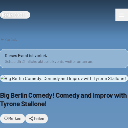
Berlin
·
09:31
Zurück
Dieses Event ist vorbei.
Schau dir ähnliche aktuelle Events weiter unten an.
Big Berlin Comedy! Comedy and Improv with
Tyrone Stallone!
Merken
Teilen