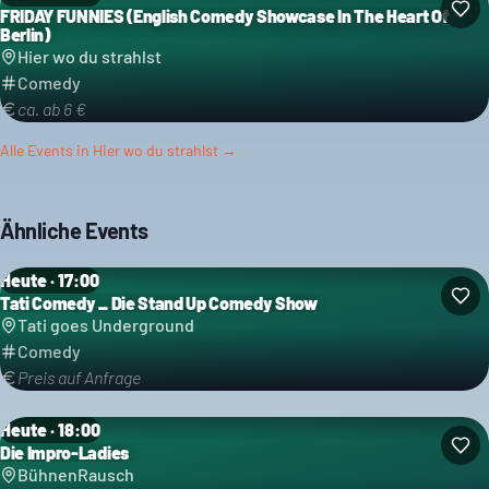
FRIDAY FUNNIES (English Comedy Showcase In The Heart Of
Kategorie: Comedy
Berlin)
Hier wo du strahlst
Comedy
ca. ab 6 €
Alle Events in
Hier wo du strahlst
→
Ähnliche Events
Heute · 17:00
Tati Comedy _ Die Stand Up Comedy Show
Kategorie: Comedy
Tati goes Underground
Comedy
Preis auf Anfrage
Heute · 18:00
Die Impro-Ladies
Kategorie: Comedy
BühnenRausch