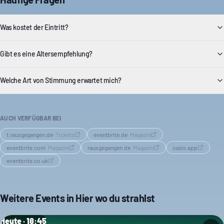
Was kostet der Eintritt?
Gibt es eine Altersempfehlung?
Welche Art von Stimmung erwartet mich?
AUCH VERFÜGBAR BEI
t.rausgegangen.de
·
Tickets
eventbrite.de
·
Magazin
eventbrite.com
·
Magazin
rausgegangen.de
·
Magazin
oazis.app
eventbrite.co.uk
Weitere Events in
Hier wo du strahlst
Heute · 18:45