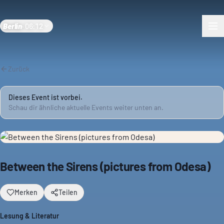
Berlin
·
06:12
Zurück
Dieses Event ist vorbei.
Schau dir ähnliche aktuelle Events weiter unten an.
Between the Sirens (pictures from Odesa)
Merken
Teilen
Lesung & Literatur