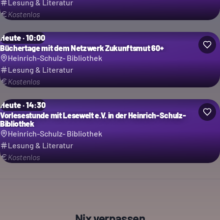
Lesung & Literatur
Kostenlos
Heute · 10:00
Büchertage mit dem Netzwerk Zukunftsmut 60+
Heinrich-Schulz- Bibliothek
Lesung & Literatur
Kostenlos
Heute · 14:30
Vorlesestunde mit Lesewelt e.V. in der Heinrich-Schulz-
Bibliothek
Heinrich-Schulz- Bibliothek
Lesung & Literatur
Kostenlos
Nix verpassen