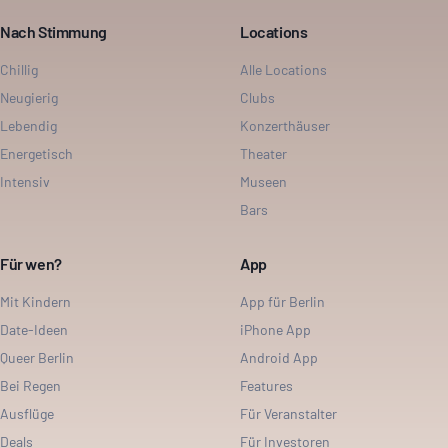
Nach Stimmung
Locations
Chillig
Alle Locations
Neugierig
Clubs
Lebendig
Konzerthäuser
Energetisch
Theater
Intensiv
Museen
Bars
Für wen?
App
Mit Kindern
App für Berlin
Date-Ideen
iPhone App
Queer Berlin
Android App
Bei Regen
Features
Ausflüge
Für Veranstalter
Deals
Für Investoren