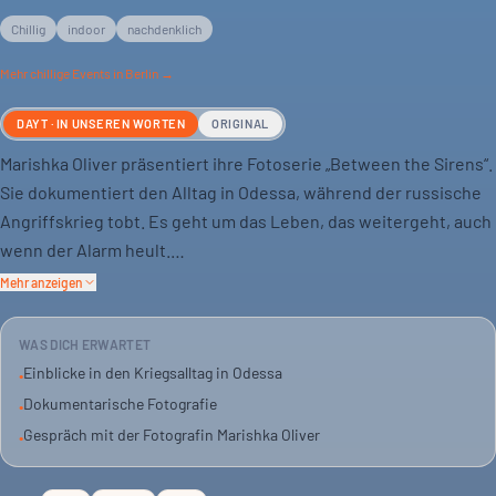
Chillig
indoor
nachdenklich
Mehr
chillige
Events in Berlin →
DAYT · IN UNSEREN WORTEN
ORIGINAL
Marishka Oliver präsentiert ihre Fotoserie „Between the Sirens“.
Sie dokumentiert den Alltag in Odessa, während der russische
Angriffskrieg tobt. Es geht um das Leben, das weitergeht, auch
wenn der Alarm heult.
Mehr anzeigen
Oliver will nicht schockieren. Ihre Bilder zeigen, wie sich Gewalt
auf die Räume auswirkt und wie Menschen diese Räume
WAS DICH ERWARTET
bewohnen. Es ist ein Zeugnis menschlicher Resilienz.
Einblicke in den Kriegsalltag in Odessa
•
Dokumentarische Fotografie
•
Die Veranstaltung findet auf Englisch statt. Martin Jankowski
Gespräch mit der Fotografin Marishka Oliver
•
moderiert das Gespräch mit der Fotografin und Autorin.