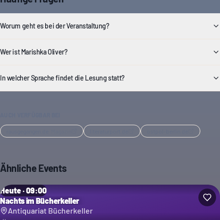
Worum geht es bei der Veranstaltung?
Wer ist Marishka Oliver?
In welcher Sprache findet die Lesung statt?
AUCH VERFÜGBAR BEI
rausgegangen.de
·
Magazin
literaturport.de
ostpol-berlin.de
Ähnliche Events
Heute · 09:00
Nachts im Bücherkeller
Antiquariat Bücherkeller