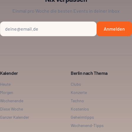
Einmal pro Woche die besten Events in deiner Inbox
Anmelden
Kalender
Berlin nach Thema
Heute
Clubs
Morgen
Konzerte
Wochenende
Techno
Diese Woche
Kostenlos
Ganzer Kalender
Geheimtipps
Wochenend-Tipps