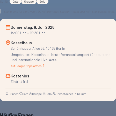
Gut für
Date
Gruppe
Solo
Eher nichts für dich, wenn:
Du keine ernsten Themen magst oder kein Englisch sprichst.
Donnerstag, 9. Juli 2026
14:00
Uhr
— 15:30 Uhr
Kesselhaus
Schönhauser Allee 36, 10435 Berlin
Umgebautes Kesselhaus, heute Veranstaltungsort für deutsche
und internationale Live-Acts.
Auf Google Maps öffnen
Kostenlos
Eintritt frei
Drinnen
·
Date
·
Gruppe
·
Solo
·
Erwachsenes Publikum
Häufige Fragen