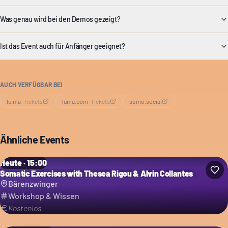
Was genau wird bei den Demos gezeigt?
Ist das Event auch für Anfänger geeignet?
AUCH VERFÜGBAR BEI
lu.ma
·
Tickets
luma.com
·
Tickets
somo.social
Ähnliche Events
Heute · 15:00
Somatic Exercises with Thesea Rigou & Alvin Collantes
Bärenzwinger
Workshop & Wissen
Kostenlos