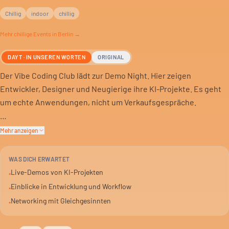
Chillig
indoor
chillig
Mehr
chillige
Events in Berlin →
DAYT · IN UNSEREN WORTEN
ORIGINAL
Der Vibe Coding Club lädt zur Demo Night. Hier zeigen
Entwickler, Designer und Neugierige ihre KI-Projekte. Es geht
um echte Anwendungen, nicht um Verkaufsgespräche.
Jeder Speaker hat fünf Minuten für die Live-Demo. Danach gibt
Mehr anzeigen
es Fragen aus dem Publikum und offene Diskussionen. Ein Blick
hinter die Kulissen, wie KI-Tools wirklich eingesetzt werden.
WAS DICH ERWARTET
Live-Demos von KI-Projekten
•
Erfahre, was gebaut wurde, warum und mit welcher Technik.
Einblicke in Entwicklung und Workflow
•
Auch Herausforderungen und unerwartete Probleme kommen
Networking mit Gleichgesinnten
•
zur Sprache. Nach den Präsentationen bleibt Zeit für
Networking und Gespräche.