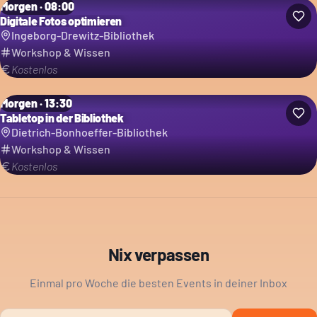
Morgen · 08:00
Digitale Fotos optimieren
Ingeborg-Drewitz-Bibliothek
Workshop & Wissen
Kostenlos
Morgen · 13:30
Tabletop in der Bibliothek
Dietrich-Bonhoeffer-Bibliothek
Workshop & Wissen
Kostenlos
Nix verpassen
Einmal pro Woche die besten Events in deiner Inbox