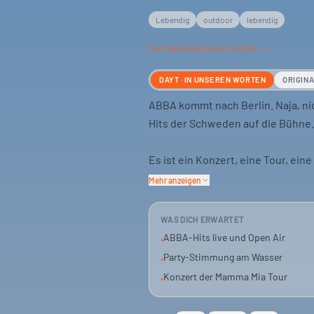
Lebendig
outdoor
lebendig
Mehr
lebendige
Events in Berlin →
DAYT · IN UNSEREN WORTEN
ORIGIN
ABBA kommt nach Berlin. Naja, ni
Hits der Schweden auf die Bühne.
Es ist ein Konzert, eine Tour, ei
alle, die Dancing Queen und Wate
Mehr anzeigen
brauchen.
WAS DICH ERWARTET
Das Event ist fast ausverkauft. Wer
ABBA-Hits live und Open Air
•
Musik und nostalgischem Flair. Fü
Party-Stimmung am Wasser
•
Konzert der Mamma Mia Tour
•