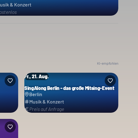
usik & Konzert
ostenlos
KI-empfohlen
Fr., 21. Aug.
SingAlong Berlin - das große Mitsing-Event
Berlin
Musik & Konzert
Preis auf Anfrage