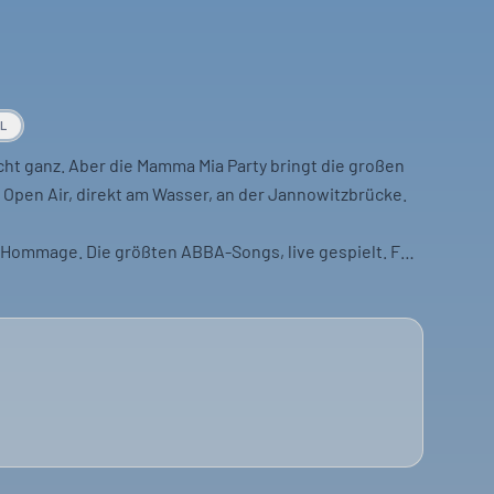
AL
cht ganz. Aber die Mamma Mia Party bringt die großen
 Open Air, direkt am Wasser, an der Jannowitzbrücke.
ne Hommage. Die größten ABBA-Songs, live gespielt. Für
rloo mitsingen wollen. Oder einfach nur gute Laune
 dabei sein will, sollte sich beeilen. Ein Abend mit viel
r Fans der 70er und 80er.