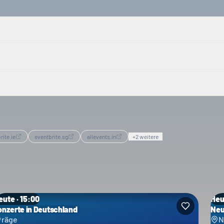
rite.ie
eventbrite.sg
allevents.in
+
2
weitere
eute · 15:00
Heu
onzerte in Deutschland
Neu
räge
N