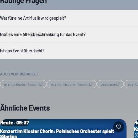
Häufige Fragen
Was für eine Art Musik wird gespielt?
Gibt es eine Altersbeschränkung für das Event?
Ist das Event überdacht?
AUCH VERFÜGBAR BEI
eventbrite.de
·
Magazin
eventbrite.com
·
Magazin
oazis.app
eventb
Ähnliche Events
Heute · 09:37
H
K
Konzert im Kloster Chorin: Polnisches Orchester spielt
Sibelius