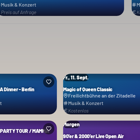
Musik & Konzert
M
Preis auf Anfrage
K
Fr., 11. Sept.
 Dinner - Berlin
Magic of Queen Classic
Freilichtbühne an der Zitadelle
t
Musik & Konzert
Kostenlos
Morgen
 PARTY TOUR / MAMMA
90’er & 2000’er Live Open Air