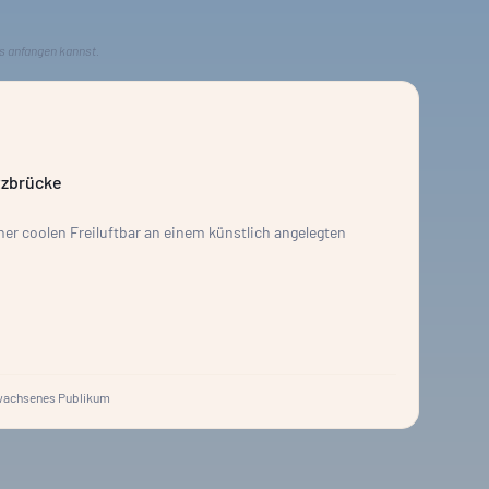
s anfangen kannst.
tzbrücke
iner coolen Freiluftbar an einem künstlich angelegten
wachsenes Publikum