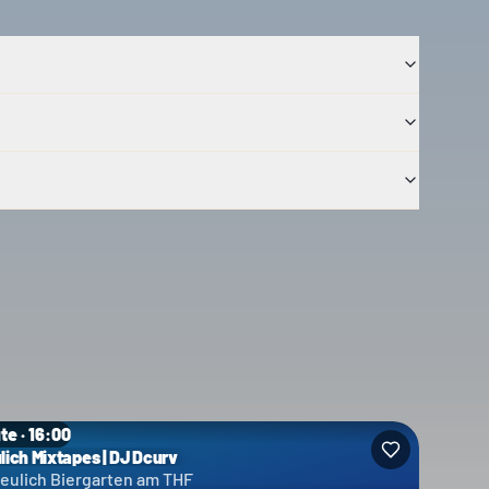
te · 16:00
lich Mixtapes | DJ Dcurv
eulich Biergarten am THF