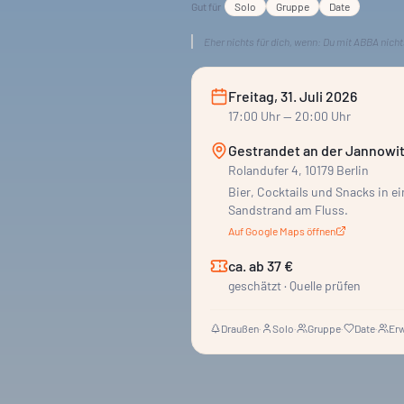
Gut für
Solo
Gruppe
Date
Eher nichts für dich, wenn:
Du mit ABBA nicht
Freitag, 31. Juli 2026
17:00
Uhr
— 20:00 Uhr
Gestrandet an der Jannowi
Rolandufer 4, 10179 Berlin
Bier, Cocktails und Snacks in e
Sandstrand am Fluss.
Auf Google Maps öffnen
ca. ab 37 €
geschätzt · Quelle prüfen
Draußen
·
Solo
·
Gruppe
·
Date
·
Er