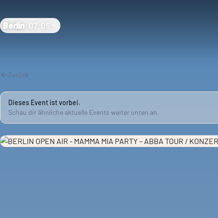
Berlin
·
07:05
Zurück
Dieses Event ist vorbei.
Schau dir ähnliche aktuelle Events weiter unten an.