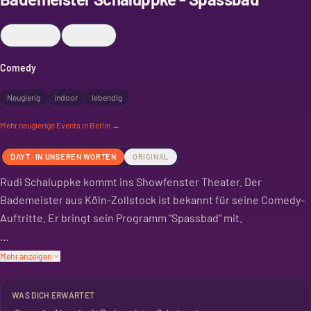
Merken
Teilen
Comedy
Neugierig
indoor
lebendig
Mehr
neugierige
Events in Berlin →
DAYT · IN UNSEREN WORTEN
ORIGINAL
Rudi Schaluppke kommt ins Showfenster Theater. Der
Bademeister aus Köln-Zollstock ist bekannt für seine Comedy-
Auftritte. Er bringt sein Programm "Spassbad" mit.
Nach 20 Jahren im Dienst warten auf Schaluppke neue
Mehr anzeigen
Aufgaben. Was genau, bleibt sein Geheimnis. Aber es wird
lustig.
WAS DICH ERWARTET