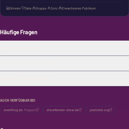
und die freundlichen Betreiber bekannt ist. Du kannst hier
Drinnen
·
Date
·
Gruppe
·
Solo
·
Erwachsenes Publikum
alleine, mit Freunden oder zum Date hingehen.
Häufige Fragen
Was ist das für ein Event?
Wo findet die Veranstaltung statt?
Gibt es eine Altersempfehlung?
AUCH VERFÜGBAR BEI
eventfrog.de
·
Magazin
showfenster-show.de
yesticket.org