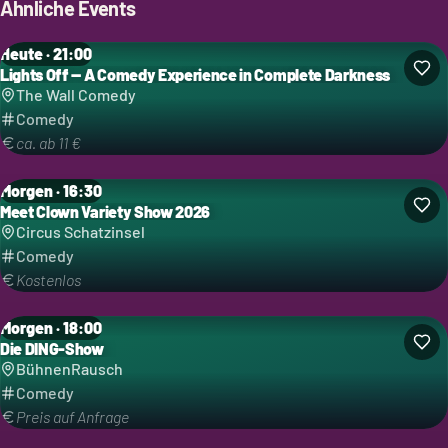
Ähnliche Events
Heute · 21:00
Lights Off — A Comedy Experience in Complete Darkness
Kategorie: Comedy
The Wall Comedy
Comedy
ca. ab 11 €
Morgen · 16:30
Meet Clown Variety Show 2026
Kategorie: Comedy
Circus Schatzinsel
Comedy
Kostenlos
Morgen · 18:00
Die DING-Show
Kategorie: Comedy
BühnenRausch
Comedy
Preis auf Anfrage