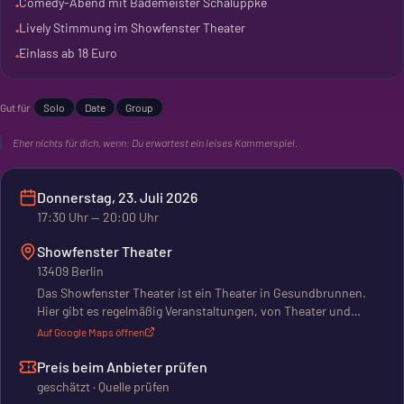
Comedy-Abend mit Bademeister Schaluppke
•
Ein Abend mit Schaluppke ist Comedy pur. Er ist direkt, ehrlich
Lively Stimmung im Showfenster Theater
•
und unterhaltsam. Das ist nichts für Leisetreter.
Einlass ab 18 Euro
•
Gut für
Solo
Date
Group
Eher nichts für dich, wenn:
Du erwartest ein leises Kammerspiel.
Donnerstag, 23. Juli 2026
17:30
Uhr
— 20:00 Uhr
Showfenster Theater
13409 Berlin
Das Showfenster Theater ist ein Theater in Gesundbrunnen.
Hier gibt es regelmäßig Veranstaltungen, von Theater und
Comedy bis zu Musik und Lesungen. Auch Community-Events
Auf Google Maps öffnen
wie Kneipenquiz stehen auf dem Programm. Das Programm
läuft vor allem am Wochenende, Donnerstag bis
Preis beim Anbieter prüfen
Samstagabend. Aber auch nachmittags finden Events statt. Es
geschätzt · Quelle prüfen
ist ein gemütlicher Ort, der für seine authentische Atmosphäre