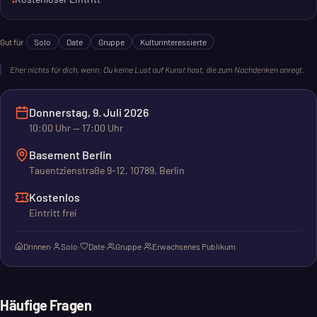
•
Es geht um die Entwicklung vom individuellen Reisen zum
organisierten Tourismus. Und darum, was davon bleibt oder
Gut für
Solo
Date
Gruppe
Kulturinteressierte
sich wiederholt. Eine gute Gelegenheit, sich mit dem Thema
auseinanderzusetzen.
Eher nichts für dich, wenn:
Du keine Lust auf Kunst hast, die zum Nachdenken anregt.
Donnerstag, 9. Juli 2026
10:00
Uhr
— 17:00 Uhr
Basement Berlin
Tauentzienstraße 9-12, 10789, Berlin
Kostenlos
Eintritt frei
Drinnen
·
Solo
·
Date
·
Gruppe
·
Erwachsenes Publikum
Häufige Fragen