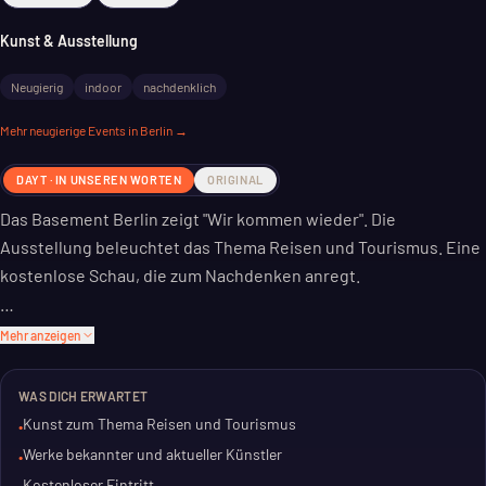
Kunst & Ausstellung
Neugierig
indoor
nachdenklich
Mehr
neugierige
Events in Berlin →
DAYT · IN UNSEREN WORTEN
ORIGINAL
Das Basement Berlin zeigt "Wir kommen wieder". Die
Ausstellung beleuchtet das Thema Reisen und Tourismus. Eine
kostenlose Schau, die zum Nachdenken anregt.
Kuratiert wurde die Ausstellung von Sonya Schönberger, Flo
Mehr anzeigen
Maak und Oliver Möst. Sie haben aktuelle Arbeiten von Marina
Camargo, Esther Ernst und weiteren Künstlern
WAS DICH ERWARTET
zusammengetragen. Auch Werke von Kurt Mühlenhaupt und
Kunst zum Thema Reisen und Tourismus
•
Oskar Nerlinger sind zu sehen.
Werke bekannter und aktueller Künstler
•
Kostenloser Eintritt