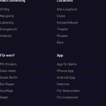
Nach Stimmung
Locations
Chillig
Alle Locations
Neugierig
Clubs
Lebendig
Konzerthäuser
Energetisch
Theater
Intensiv
Museen
Bars
Für wen?
App
Mit Kindern
App für Berlin
Date-Ideen
iPhone App
Queer Berlin
Android App
Bei Regen
Features
Ausflüge
Für Veranstalter
Deals
Für Investoren