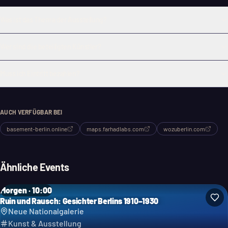
Was ist das Thema der Ausstellung?
Wer sind die beteiligten Künstler?
Muss ich Eintritt bezahlen?
AUCH VERFÜGBAR BEI
basement-berlin.online
maps.farhadlabs.com
wozuberlin.com
Ähnliche Events
Morgen · 10:00
Ruin und Rausch: Gesichter Berlins 1910–1930
Neue Nationalgalerie
Kunst & Ausstellung