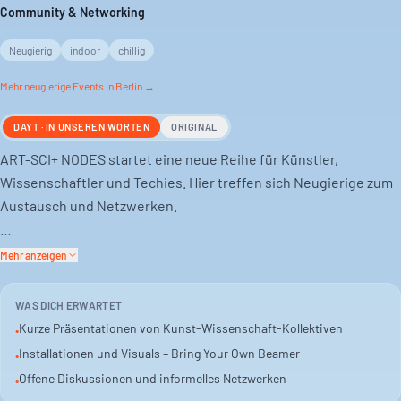
Community & Networking
Neugierig
indoor
chillig
Mehr
neugierige
Events in Berlin →
DAYT · IN UNSEREN WORTEN
ORIGINAL
ART-SCI+ NODES startet eine neue Reihe für Künstler,
Wissenschaftler und Techies. Hier treffen sich Neugierige zum
Austausch und Netzwerken.
Es gibt kurze Präsentationen von Kollektiven. Dazu
Mehr anzeigen
Installationen und Visuals. Bring deinen eigenen Beamer mit,
wenn du was zeigen willst.
WAS DICH ERWARTET
Kurze Präsentationen von Kunst-Wissenschaft-Kollektiven
•
Offene Diskussionen und Fragen sind Teil des Abends. Danach
Installationen und Visuals – Bring Your Own Beamer
•
geht es ins informelle Netzwerken. Projekte, Ideen und
Offene Diskussionen und informelles Netzwerken
•
Experimente finden hier eine Bühne.