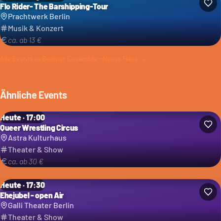
Flo Rider- The Barshipping-Tour
Prachtwerk Berlin
Musik & Konzert
ca. ab 13 €
Alle Events in
Berliner Ensemble - Neues Haus
→
Ähnliche Events
Heute · 17:00
Queer Wrestling Circus
Astra Kulturhaus
Theater & Show
ca. ab 30 €
Heute · 17:30
Ehejubel - open Air
Galli Theater Berlin
Theater & Show