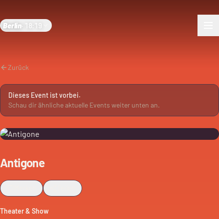
Berlin
·
18:19
Zurück
Dieses Event ist vorbei.
Schau dir ähnliche aktuelle Events weiter unten an.
Antigone
Merken
Teilen
Theater & Show