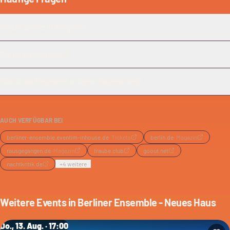
Worum geht es in Antigone?
Wer ist der Regisseur?
Was ist das Besondere an dieser Inszenierung?
AUCH VERFÜGBAR BEI
berliner-ensemble.eventim-inhouse.de
·
Tickets
berlin.de
·
Magazin
rausgegangen.de
·
Magazin
traube.club
goout.net
nachtkritik.de
+
4
weitere
Weitere Events in
Berliner Ensemble - Neues Haus
Do., 13. Aug. · 17:00