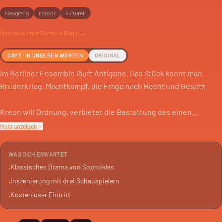
Neugierig
indoor
kulturell
Mehr
neugierige
Events in Berlin →
DAYT · IN UNSEREN WORTEN
ORIGINAL
Im Berliner Ensemble läuft Antigone. Das Stück kennt man.
Bruderkrieg, Machtkampf, die Frage nach Recht und Gesetz.
Kreon will Ordnung, verbietet die Bestattung des einen
Bruders. Antigone hält sich nicht dran. Sie beruft sich auf
Mehr anzeigen
Götter, er auf Staatsräson. Ein Konflikt, der bis heute relevant
ist.
WAS DICH ERWARTET
Klassisches Drama von Sophokles
•
Regisseur Johan Simons inszeniert das Stück mit nur drei
Inszenierung mit drei Schauspielern
•
Schauspielern. Das ist nah am Original. Es geht um
Kostenloser Eintritt
•
Verantwortung, Ohnmacht und die Schwierigkeit, miteinander
zu leben.