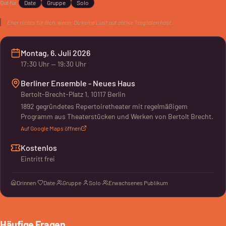
Gut für
Date
Gruppe
Solo
Eher nichts für dich, wenn:
Du keine Lust auf antike Tragödien hast.
Montag, 6. Juli 2026
17:30
Uhr
— 19:30 Uhr
Berliner Ensemble - Neues Haus
Bertolt-Brecht-Platz 1, 10117 Berlin
1892 gegründetes Repertoiretheater mit regelmäßigem
Programm aus Theaterstücken und Werken von Bertolt Brecht.
Auf Google Maps öffnen
Kostenlos
Eintritt frei
Drinnen
·
Date
·
Gruppe
·
Solo
·
Erwachsenes Publikum
Häufige Fragen