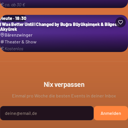
ca. ab 30 €
Heute · 18:30
I Was Better Until I Changed by Buğra Büyükşimşek & Bilgesu
Akyürek
Bärenzwinger
Theater & Show
Kostenlos
Nix verpassen
Einmal pro Woche die besten Events in deiner Inbox
Anmelden