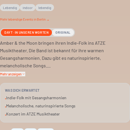
Lebendig
indoor
lebendig
Mehr
lebendige
Events in Berlin →
DAYT · IN UNSEREN WORTEN
ORIGINAL
Amber & the Moon bringen ihren Indie-Folk ins ATZE
Musiktheater. Die Band ist bekannt für ihre warmen
Gesangsharmonien. Dazu gibt es naturinspirierte,
melancholische Songs.
Mehr anzeigen
Das Konzert ist eine Gelegenheit, die Band live zu erleben. Es
ist ein Abend für alle, die Indie-Folk schätzen.
WAS DICH ERWARTET
Indie-Folk mit Gesangsharmonien
•
Das ATZE Musiktheater bietet den passenden Rahmen. Ein
Melancholische, naturinspirierte Songs
•
kulturelles Erlebnis abseits des Mainstreams.
Konzert im ATZE Musiktheater
•