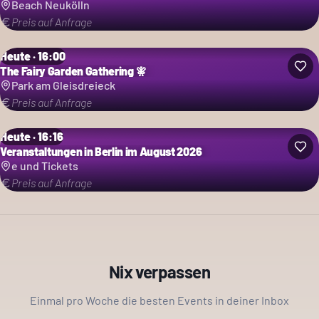
Beach Neukölln
Preis auf Anfrage
Heute · 16:00
The Fairy Garden Gathering 🧚
Park am Gleisdreieck
Preis auf Anfrage
Heute · 16:16
Veranstaltungen in Berlin im August 2026
e und Tickets
Preis auf Anfrage
Nix verpassen
Einmal pro Woche die besten Events in deiner Inbox