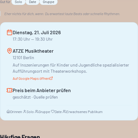
Gut für
Solo
Date
Gruppe
Eher nichts für dich, wenn:
Du erwartest laute Beats oder schnelle Rhythmen.
Dienstag, 21. Juli 2026
17:30
Uhr
— 19:30 Uhr
ATZE Musiktheater
12101 Berlin
Auf Inszenierungen für Kinder und Jugendliche spezialisierter
Aufführungsort mit Theaterworkshops.
Auf Google Maps öffnen
Preis beim Anbieter prüfen
geschätzt · Quelle prüfen
Drinnen
·
Solo
·
Gruppe
·
Date
·
Erwachsenes Publikum
Häufige Fragen