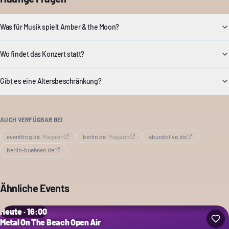
Was für Musik spielt Amber & the Moon?
Wo findet das Konzert statt?
Gibt es eine Altersbeschränkung?
AUCH VERFÜGBAR BEI
eventfrog.de
·
Magazin
berlin.de
·
Magazin
abundolive.de
berlin-buehnen.de
Ähnliche Events
Heute · 16:00
Metal On The Beach Open Air