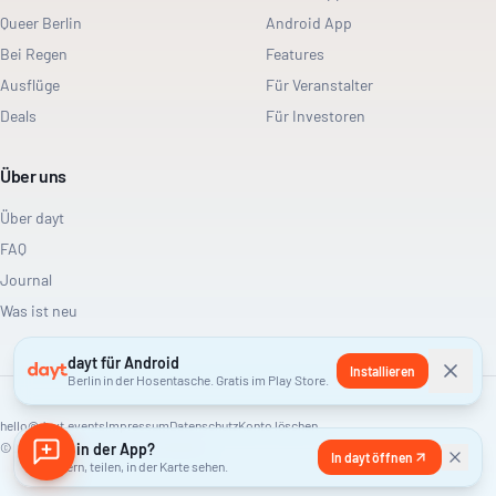
Queer Berlin
Android App
Bei Regen
Features
Ausflüge
Für Veranstalter
Deals
Für Investoren
Über uns
Über dayt
FAQ
Journal
Was ist neu
dayt für Android
Installieren
Berlin in der Hosentasche. Gratis im Play Store.
hello@dayt.events
Impressum
Datenschutz
Konto löschen
©
2026
Lieber in der App?
dayt. Alle Rechte vorbehalten.
In dayt öffnen
Speichern, teilen, in der Karte sehen.