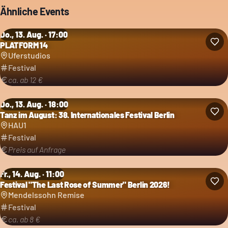
Ähnliche Events
Do., 13. Aug. · 17:00
PLATFORM 14
Kategorie: Festival
Uferstudios
Festival
ca. ab 12 €
Do., 13. Aug. · 18:00
Tanz im August: 38. Internationales Festival Berlin
Kategorie: Festival
HAU1
Festival
Preis auf Anfrage
Fr., 14. Aug. · 11:00
Festival "The Last Rose of Summer" Berlin 2026!
Kategorie: Festival
Mendelssohn Remise
Festival
ca. ab 8 €