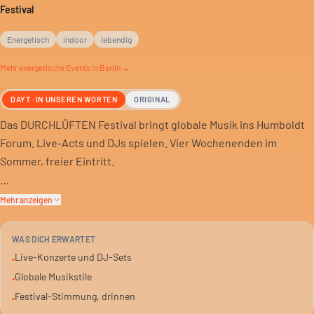
Festival
Energetisch
indoor
lebendig
Mehr
energetische
Events in Berlin →
DAYT · IN UNSEREN WORTEN
ORIGINAL
Das DURCHLÜFTEN Festival bringt globale Musik ins Humboldt
Forum. Live-Acts und DJs spielen. Vier Wochenenden im
Sommer, freier Eintritt.
Du bist im Berliner Schloss, mitten in der Stadt. Ein Festival,
Mehr anzeigen
aber drinnen. Das ist mal was anderes. Gute Stimmung ist
garantiert, die Musik kommt aus aller Welt.
WAS DICH ERWARTET
Live-Konzerte und DJ-Sets
•
Pack deine Leute ein. Hier gibt’s was auf die Ohren, ohne dass
Globale Musikstile
•
es was kostet. Einfach hingehen und mitfeiern.
Festival-Stimmung, drinnen
•