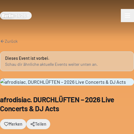
Berlin
·
14:26
Zurück
Dieses Event ist vorbei.
Schau dir ähnliche aktuelle Events weiter unten an.
afrodisiac. DURCHLÜFTEN – 2026 Live
Concerts & DJ Acts
Merken
Teilen