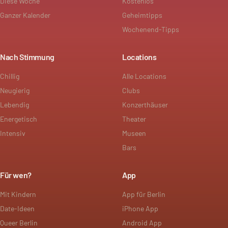
Diese Woche
Kostenlos
Ganzer Kalender
Geheimtipps
Wochenend-Tipps
Nach Stimmung
Locations
Chillig
Alle Locations
Neugierig
Clubs
Lebendig
Konzerthäuser
Energetisch
Theater
Intensiv
Museen
Bars
Für wen?
App
Mit Kindern
App für Berlin
Date-Ideen
iPhone App
Queer Berlin
Android App