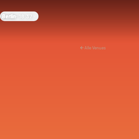
Berlin
·
18:37
Alle Venues