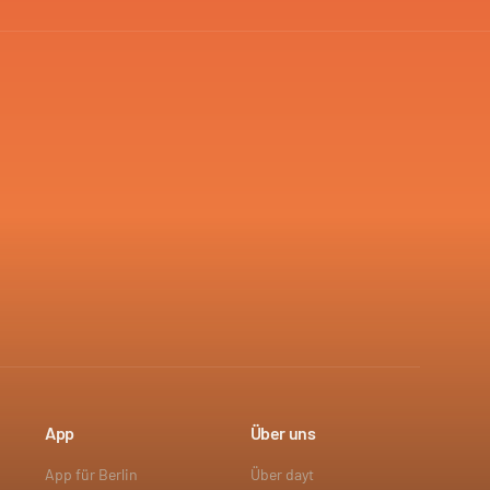
App
Über uns
App für Berlin
Über dayt