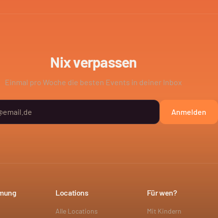
Nix verpassen
Einmal pro Woche die besten Events in deiner Inbox
Anmelden
mmung
Locations
Für wen?
Alle Locations
Mit Kindern