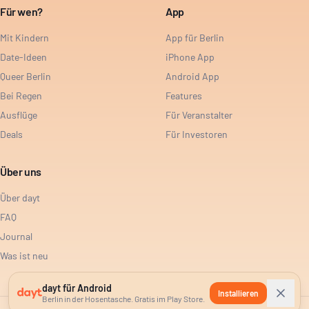
Für wen?
App
Mit Kindern
App für Berlin
Date-Ideen
iPhone App
Queer Berlin
Android App
Bei Regen
Features
Ausflüge
Für Veranstalter
Deals
Für Investoren
Über uns
Über dayt
FAQ
Journal
Was ist neu
dayt für Android
Installieren
Berlin in der Hosentasche. Gratis im Play Store.