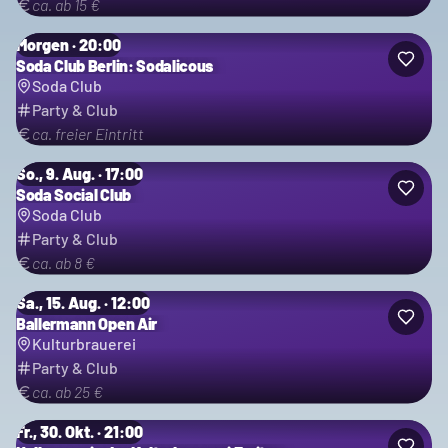
ca. ab 15 €
Morgen · 20:00
Soda Club Berlin: Sodalicous
Soda Club
Party & Club
ca. freier Eintritt
So., 9. Aug. · 17:00
Soda Social Club
Soda Club
Party & Club
ca. ab 8 €
Sa., 15. Aug. · 12:00
Ballermann Open Air
Kulturbrauerei
Party & Club
ca. ab 25 €
Fr., 30. Okt. · 21:00