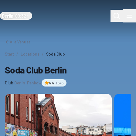
Berlin
·
09:32
Alle Venues
Start
/
Locations
/
Soda Club
Soda Club Berlin
Club
·
Berlin-Pankow
4.4
·
1.645