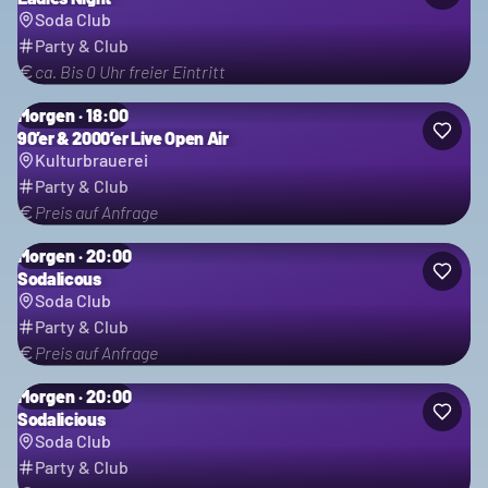
Soda Club
Party & Club
ca. Bis 0 Uhr freier Eintritt
Morgen · 18:00
90’er & 2000’er Live Open Air
Kulturbrauerei
Party & Club
Preis auf Anfrage
Morgen · 20:00
Sodalicous
Soda Club
Party & Club
Preis auf Anfrage
Morgen · 20:00
Sodalicious
Soda Club
Party & Club