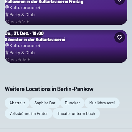
Halloween in der Kulturbrauerei Freitag
Kulturbrauerei
Party & Club
ca. ab 15 €
Do., 31. Dez. · 19:00
Silvester in der Kulturbrauerei
Kulturbrauerei
Party & Club
ca. ab 35 €
Weitere Locations in
Berlin-Pankow
Abstrakt
Saphire Bar
Duncker
Musikbrauerei
Volksbühne im Prater
Theater unterm Dach