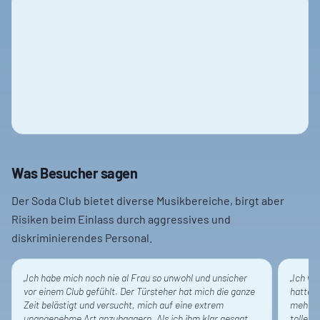
Was Besucher sagen
Der Soda Club bietet diverse Musikbereiche, birgt aber
Risiken beim Einlass durch aggressives und
diskriminierendes Personal.
„
Ich habe mich noch nie al Frau so unwohl und unsicher
„
Ich wa
vor einem Club gefühlt. Der Türsteher hat mich die ganze
hatte e
Zeit belästigt und versucht, mich auf eine extrem
mehrere
unangenehme Art anzubaggern. Als ich ihm klar gesagt
tolle S