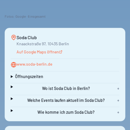
Fotos: Google ·
6
insgesamt
Soda Club
Knaackstraße 97, 10435 Berlin
Auf Google Maps öffnen
www.soda-berlin.de
Öffnungszeiten
Wo ist Soda Club in Berlin?
+
Welche Events laufen aktuell im Soda Club?
+
Wie komme ich zum Soda Club?
+