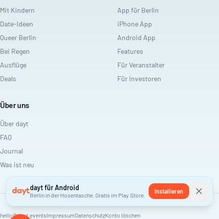
Mit Kindern
App für Berlin
Date-Ideen
iPhone App
Queer Berlin
Android App
Bei Regen
Features
Ausflüge
Für Veranstalter
Deals
Für Investoren
Über uns
Über dayt
FAQ
Journal
Was ist neu
dayt für Android
Installieren
Berlin in der Hosentasche. Gratis im Play Store.
hello@dayt.events
Impressum
Datenschutz
Konto löschen