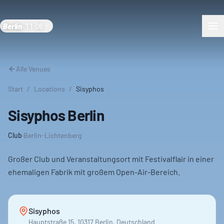
Berlin
·
11:06
Alle Venues
Start
/
Locations
/
Sisyphos
Sisyphos Berlin
Club
·
Berlin-Lichtenberg
Großer Club und Veranstaltungsort mit Festivalflair in einer
ehemaligen Fabrik mit großem Open-Air-Bereich.
Sisyphos
Hauptstraße 15, 10317 Berlin, Deutschland