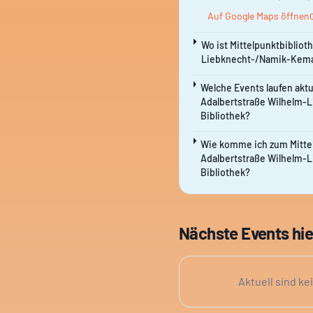
Auf Google Maps öffnen
Wo ist Mittelpunktbibliot
Liebknecht-/Namik-Kemal-
Welche Events laufen aktu
Adalbertstraße Wilhelm-
Bibliothek?
Wie komme ich zum Mitte
Adalbertstraße Wilhelm-
Bibliothek?
Nächste Events hie
Aktuell sind ke