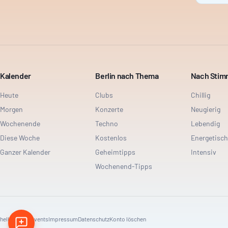
Kalender
Berlin nach Thema
Nach Sti
Heute
Clubs
Chillig
Morgen
Konzerte
Neugierig
Wochenende
Techno
Lebendig
Diese Woche
Kostenlos
Energetisch
Ganzer Kalender
Geheimtipps
Intensiv
Wochenend-Tipps
hello@dayt.events
Impressum
Datenschutz
Konto löschen