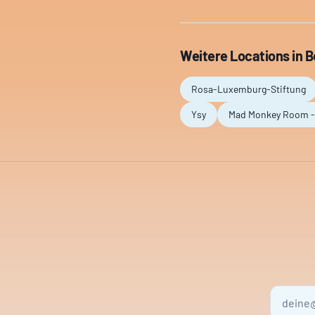
Weitere Locations in
B
Rosa-Luxemburg-Stiftung
Ysy
Mad Monkey Room - 