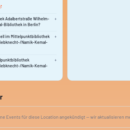
hek Adalbertstraße Wilhelm-
+
Bibliothek in Berlin?
ell im Mittelpunktbibliothek
+
Liebknecht-/Namik-Kemal-
lpunktbibliothek
+
Liebknecht-/Namik-Kemal-
r
ine Events für diese Location angekündigt — wir aktualisieren m