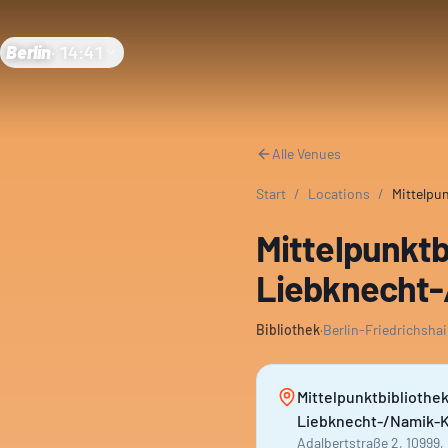
Berlin
·
14:41
Alle Venues
Start
/
Locations
/
Mittelpu
Mittelpunktb
Liebknecht-
Bibliothek
·
Berlin-Friedrichsha
Mittelpunktbibliothe
Liebknecht-/Namik-K
Adalbertstraße 2, 10999, 