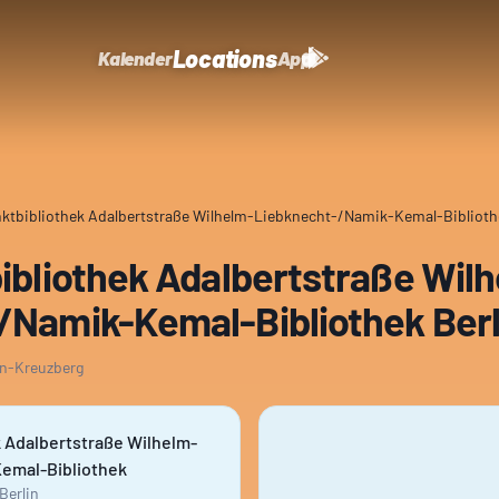
Locations
Kalender
App
nktbibliothek Adalbertstraße Wilhelm-Liebknecht-/Namik-Kemal-Biblioth
ibliothek Adalbertstraße Wil
/Namik-Kemal-Bibliothek Berl
in-Kreuzberg
k Adalbertstraße Wilhelm-
emal-Bibliothek
Berlin