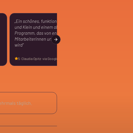
„
Ein schönes, funktionales Gebäude für Groß
und Klein und einem abwechslungsreichen
Programm, das von engagierten
Mitarbeiterinnen und Mitarbeitern gestaltet
Next slide
wird
"
5
·
Claudia Opitz
· via Google
ehrmals täglich.