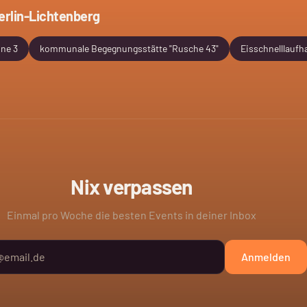
erlin-Lichtenberg
hne 3
kommunale Begegnungsstätte "Rusche 43"
Eisschnelllaufha
Nix verpassen
Einmal pro Woche die besten Events in deiner Inbox
Anmelden