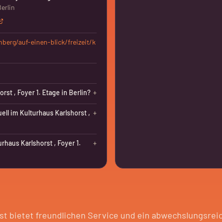
Berlin
berg/auf-einen-blick/freizeit/k
rst , Foyer 1. Etage in Berlin?
+
ell im Kulturhaus Karlshorst ,
+
haus Karlshorst , Foyer 1.
+
rst bietet freundlichen Service und ein abwechslungsre