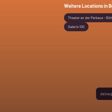
Weitere Locations in
B
Theater an der Parkaue - Bü
Galerie 100