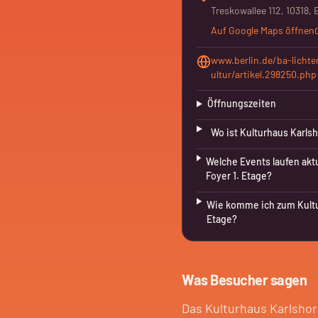
Treskowallee 112, 10318, 
Auf Google Maps öffnen
www.berlin.de/ba-lichten
ultur/artikel.298250.php
Öffnungszeiten
Wo ist Kulturhaus Karlsho
Welche Events laufen aktu
Foyer 1. Etage?
Wie komme ich zum Kultur
Etage?
Was Besucher sagen
Das Kulturhaus Karlsho