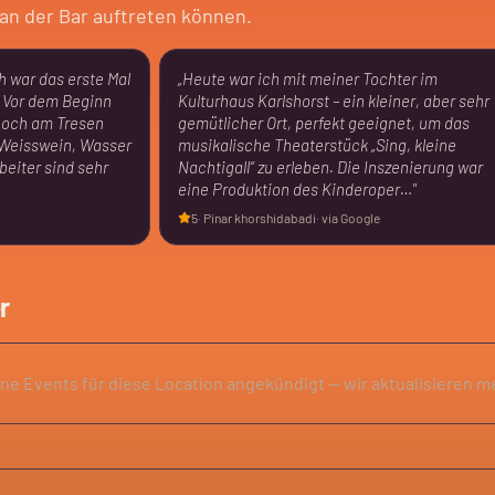
an der Bar auftreten können.
ch war das erste Mal
„
Heute war ich mit meiner Tochter im
. Vor dem Beginn
Kulturhaus Karlshorst – ein kleiner, aber sehr
och am Tresen
gemütlicher Ort, perfekt geeignet, um das
r Weisswein, Wasser
musikalische Theaterstück „Sing, kleine
beiter sind sehr
Nachtigall“ zu erleben. Die Inszenierung war
eine Produktion des Kinderoper…
"
5
·
Pinar khorshidabadi
· via Google
r
ine Events für diese Location angekündigt — wir aktualisieren m