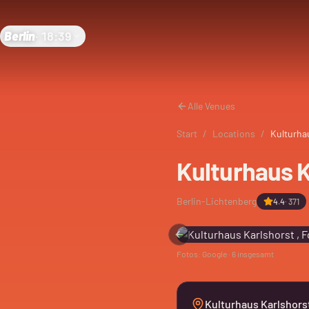
Berlin
·
18:39
Alle Venues
Start
/
Locations
/
Kulturhau
Kulturhaus Ka
Berlin-Lichtenberg
4.4
·
371
Previous slide
Fotos: Google ·
6
insgesamt
Kulturhaus Karlshorst