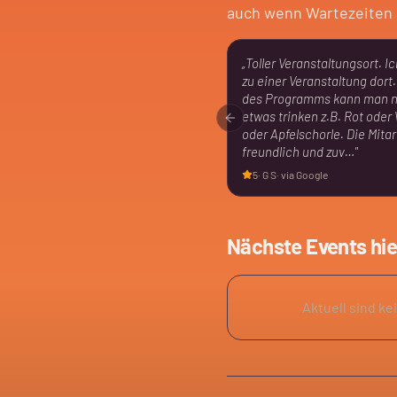
auch wenn Wartezeiten 
„
Toller Veranstaltungsort. I
zu einer Veranstaltung dort
des Programms kann man n
etwas trinken z.B. Rot ode
Previous slide
oder Apfelschorle. Die Mitar
freundlich und zuv…
"
5
·
G S
· via Google
Nächste Events hie
Aktuell sind ke