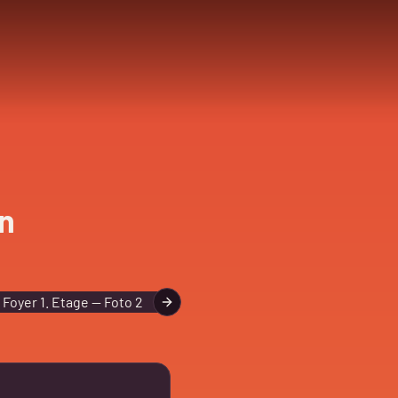
in
Next slide