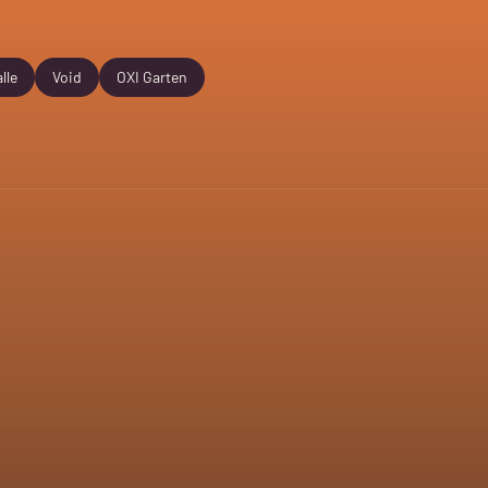
lle
Void
OXI Garten