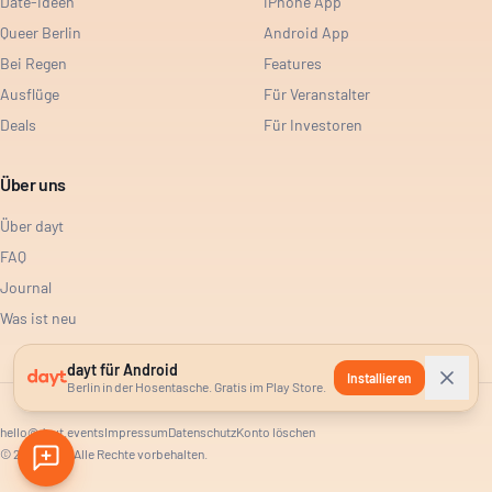
Date-Ideen
iPhone App
Queer Berlin
Android App
Bei Regen
Features
Ausflüge
Für Veranstalter
Deals
Für Investoren
Über uns
Über dayt
FAQ
Journal
Was ist neu
dayt für Android
Installieren
Berlin in der Hosentasche. Gratis im Play Store.
hello@dayt.events
Impressum
Datenschutz
Konto löschen
©
2026
dayt. Alle Rechte vorbehalten.