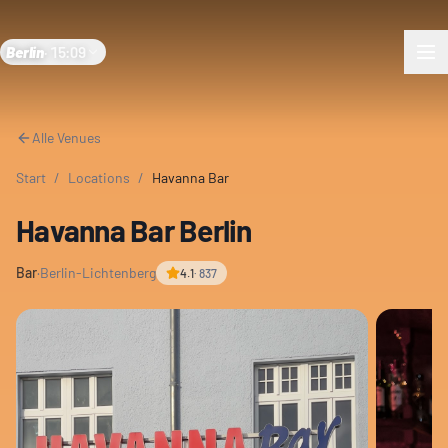
Berlin
·
15:09
Alle Venues
Start
/
Locations
/
Havanna Bar
Havanna Bar Berlin
Bar
·
Berlin-Lichtenberg
4.1
·
837