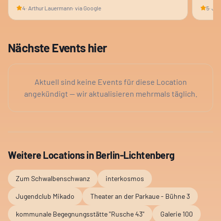
4
·
Arthur Lauermann
· via Google
5
·
Jen
Nächste Events hier
Aktuell sind keine Events für diese Location
angekündigt — wir aktualisieren mehrmals täglich.
Weitere Locations in
Berlin-Lichtenberg
Zum Schwalbenschwanz
interkosmos
Jugendclub Mikado
Theater an der Parkaue - Bühne 3
kommunale Begegnungsstätte "Rusche 43"
Galerie 100